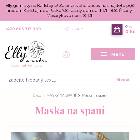
Elly gumičky na Karlštejně! Za příznivého počasí nás najdete pod
hradem Karlštejn: od Pátku 7.8. každý den od 11-17h, 8.8. Říčany-
Masarykovo nám. 8-12h
0
ks
+420 605 713 969
CZK
0 Kč
Menu
Hledat
Úvod
MASKY NA SPANÍ
Maska na spaní
Maska na spaní