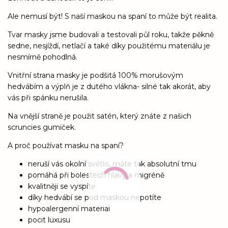
Ale nemusí být! S naší maskou na spaní to může být realita.
Tvar masky jsme budovali a testovali půl roku, takže pěkně
sedne, nesjíždí, netlačí a také díky použitému materiálu je
nesmírně pohodlná.
Vnitřní strana masky je podšitá 100% morušovým
hedvábím a výplň je z dutého vlákna- silné tak akorát, aby
vás při spánku nerušila.
Na vnější straně je použit satén, který znáte z našich
scruncies gumiček.
A proč používat masku na spaní?
neruší vás okolní světlo, máte tak absolutní tmu
pomáhá při bolestech hlavy a migréně
kvalitněji se vyspíte
díky hedvábí se pod maskou nepotíte
hypoalergenní materiál
pocit luxusu