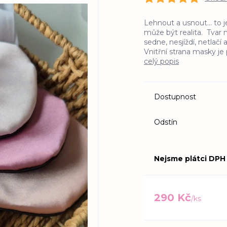
Lehnout a usnout... to j
může být realita. Tvar 
sedne, nesjíždí, netlač
Vnitřní strana masky j
celý popis
Dostupnost
Odstín
Nejsme plátci DPH
290 Kč
/
ks