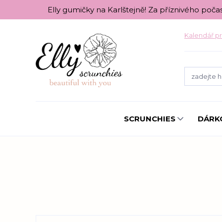
Elly gumičky na Karlštejně! Za příznivého poča
Kalendář pr
SCRUNCHIES
DÁRK