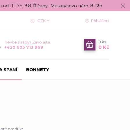
n od 11-17h, 8.8. Říčany- Masarykovo nám. 8-12h
CZK
Přihlášení
0
ks
Nevíte si rady? Zavolejte.
0 Kč
+420 605 713 969
A SPANÍ
BONNETY
tit produkt