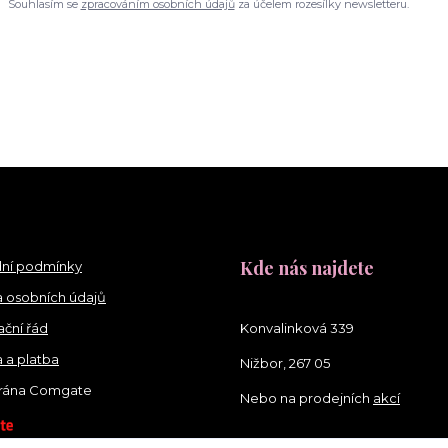
Souhlasím se
zpracováním osobních údajů
za účelem rozesílky newsletteru.
Kde nás najdete
ní podmínky
 osobních údajů
ční řád
Konvalinková 339
 a platba
Nižbor, 267 05
brána Comgate
Nebo na prodejních
akcí