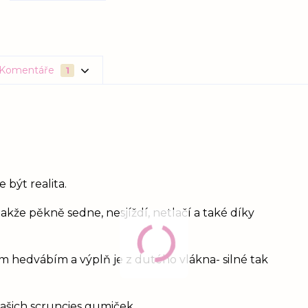
Komentáře
1
 být realita.
takže pěkně sedne, nesjíždí, netlačí a také díky
m hedvábím a výplň je z dutého vlákna- silné tak
 našich scruncies gumiček.