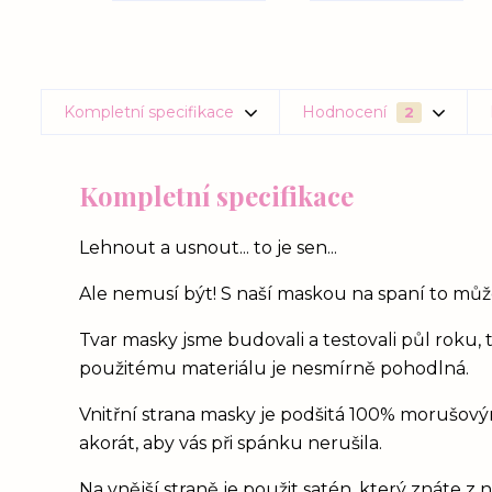
Kompletní specifikace
Hodnocení
2
Kompletní specifikace
Lehnout a usnout... to je sen...
Ale nemusí být! S naší maskou na spaní to může
Tvar masky jsme budovali a testovali půl roku, 
použitému materiálu je nesmírně pohodlná.
Vnitřní strana masky je podšitá 100% morušový
akorát, aby vás při spánku nerušila.
Na vnější straně je použit satén, který znáte z