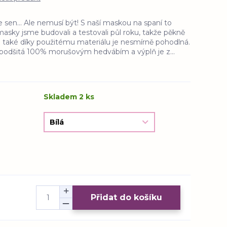
e sen... Ale nemusí být! S naší maskou na spaní to
masky jsme budovali a testovali půl roku, takže pěkně
í a také díky použitému materiálu je nesmírně pohodlná.
e podšitá 100% morušovým hedvábím a výplň je z...
Skladem 2 ks
Přidat do košíku