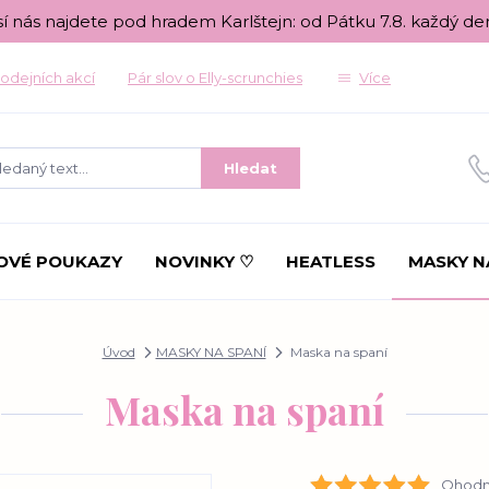
sí nás najdete pod hradem Karlštejn: od Pátku 7.8. každý de
odejních akcí
Pár slov o Elly-scrunchies
Více
Hledat
OVÉ POUKAZY
NOVINKY ♡
HEATLESS
MASKY N
Úvod
MASKY NA SPANÍ
Maska na spaní
Maska na spaní
Ohodno