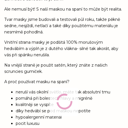
Ale nemusí být! S naší maskou na spaní to může být realita.
Tvar masky jsme budovali a testovali půl roku, takže pěkně
sedne, nesjíždí, netlačí a také díky použitému materiálu je
nesmírně pohodlná.
Vnitřní strana masky je podšitá 100% morušovým
hedvábím a výplň je z dutého vlákna- silné tak akorát, aby
vás při spánku nerušila.
Na vnější straně je použit satén, který znáte z našich
scruncies gumiček.
A proč používat masku na spaní?
neruší vás okolní světlo, máte tak absolutní tmu
pomáhá při bolestech hlavy a migréně
kvalitněji se vyspíte
díky hedvábí se pod maskou nepotíte
hypoalergenní materiál
pocit luxusu