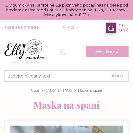
Elly gumičky na Karlštejně! Za příznivého počasí nás najdete pod
hradem Karlštejn: od Pátku 7.8. každý den od 11-17h, 8.8. Říčany-
Masarykovo nám. 8-12h
0
ks
+420 605 713 969
CZK
0 Kč
Menu
Hledat
Úvod
MASKY NA SPANÍ
Maska na spaní
Maska na spaní