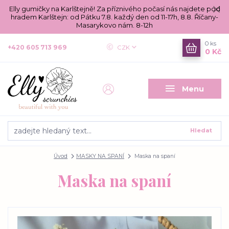
Elly gumičky na Karlštejně! Za příznivého počasí nás najdete pod
hradem Karlštejn: od Pátku 7.8. každý den od 11-17h, 8.8. Říčany-
Masarykovo nám. 8-12h
0
ks
+420 605 713 969
CZK
0 Kč
Menu
Hledat
Úvod
MASKY NA SPANÍ
Maska na spaní
Maska na spaní