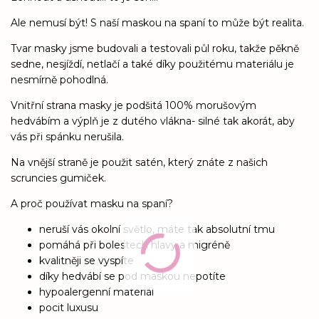
Ale nemusí být! S naší maskou na spaní to může být realita.
Tvar masky jsme budovali a testovali půl roku, takže pěkně
sedne, nesjíždí, netlačí a také díky použitému materiálu je
nesmírně pohodlná.
Vnitřní strana masky je podšitá 100% morušovým
hedvábím a výplň je z dutého vlákna- silné tak akorát, aby
vás při spánku nerušila.
Na vnější straně je použit satén, který znáte z našich
scruncies gumiček.
A proč používat masku na spaní?
neruší vás okolní světlo, máte tak absolutní tmu
pomáhá při bolestech hlavy a migréně
kvalitněji se vyspíte
díky hedvábí se pod maskou nepotíte
hypoalergenní materiál
pocit luxusu