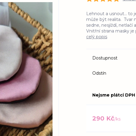
Lehnout a usnout... to j
může být realita. Tvar 
sedne, nesjíždí, netlač
Vnitřní strana masky j
celý popis
Dostupnost
Odstín
Nejsme plátci DPH
290 Kč
/
ks