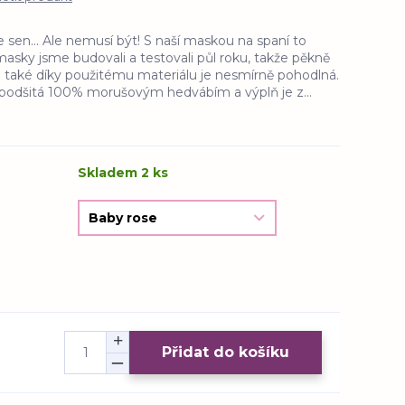
e sen... Ale nemusí být! S naší maskou na spaní to
masky jsme budovali a testovali půl roku, takže pěkně
í a také díky použitému materiálu je nesmírně pohodlná.
e podšitá 100% morušovým hedvábím a výplň je z...
Skladem 2 ks
Přidat do košíku