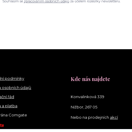
Souhlasím se
zpracováním osobních údajů
za účelem rozesílky newsletteru.
Kde nás najdete
ní podmínky
 osobních údajů
ční řád
Konvalinková 339
 a platba
Nižbor, 267 05
brána Comgate
Nebo na prodejních
akcí