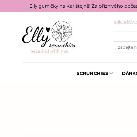
Elly gumičky na Karlštejně! Za příznivého poča
Kalendář pr
SCRUNCHIES
DÁRK