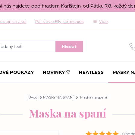
sí nás najdete pod hradem Karlštejn: od Pátku 7.8. každý de
odejních akcí
Pár slov o Elly-scrunchies
Více
Hledat
OVÉ POUKAZY
NOVINKY ♡
HEATLESS
MASKY N
Úvod
MASKY NA SPANÍ
Maska na spaní
Maska na spaní
Ohodno