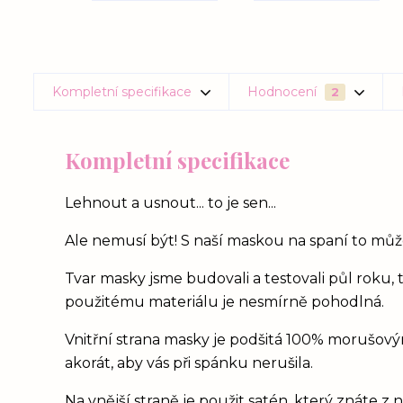
Kompletní specifikace
Hodnocení
2
Kompletní specifikace
Lehnout a usnout... to je sen...
Ale nemusí být! S naší maskou na spaní to může
Tvar masky jsme budovali a testovali půl roku, 
použitému materiálu je nesmírně pohodlná.
Vnitřní strana masky je podšitá 100% morušový
akorát, aby vás při spánku nerušila.
Na vnější straně je použit satén, který znáte z