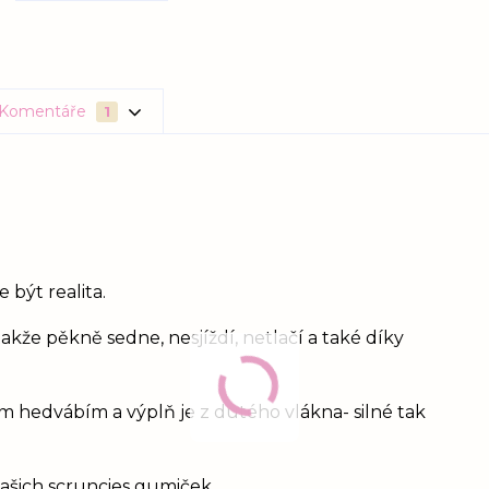
Komentáře
1
 být realita.
takže pěkně sedne, nesjíždí, netlačí a také díky
m hedvábím a výplň je z dutého vlákna- silné tak
 našich scruncies gumiček.