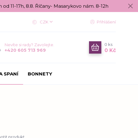
n od 11-17h, 8.8. Říčany- Masarykovo nám. 8-12h
CZK
Přihlášení
0
ks
Nevíte si rady? Zavolejte.
0 Kč
+420 605 713 969
A SPANÍ
BONNETY
tit produkt