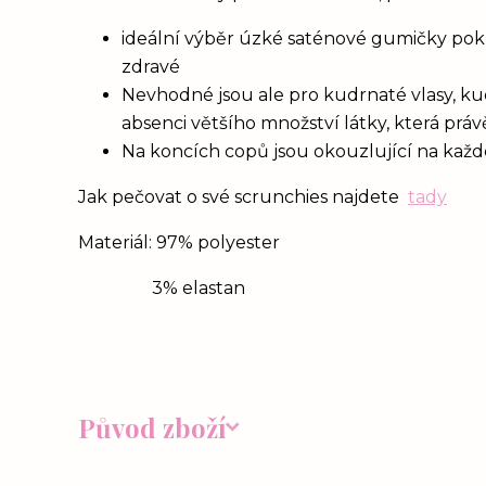
ideální výběr úzké saténové gumičky poku
zdravé
Nevhodné jsou ale pro kudrnaté vlasy, ku
absenci většího množství látky, která prá
Na koncích copů jsou okouzlující na každém
Jak pečovat o své scrunchies najdete
tady
Materiál: 97% polyester
3% elastan
Původ zboží