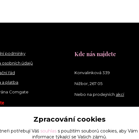
Kde nás najdete
ní podmínky
 osobních údajů
ční řád
Konvalinková 339
 a platba
Nižbor, 267 05
brána Comgate
Nebo na prodejních
akcí
Zpracování cookies
tneři potřebují Váš
souhlas
s použitím souborů cookies, aby Vám
informace týkající se Vašich zájmů.