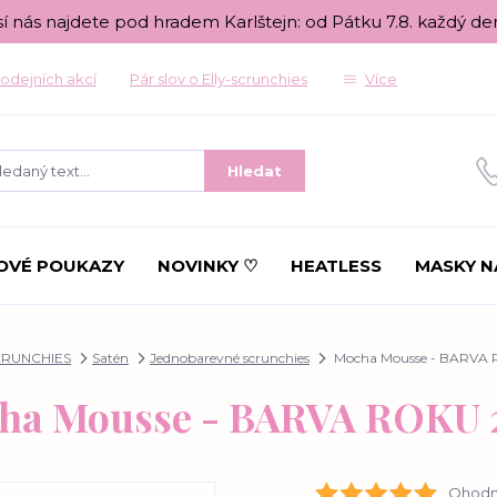
sí nás najdete pod hradem Karlštejn: od Pátku 7.8. každý de
odejních akcí
Pár slov o Elly-scrunchies
Více
Hledat
OVÉ POUKAZY
NOVINKY ♡
HEATLESS
MASKY N
CRUNCHIES
Satén
Jednobarevné scrunchies
Mocha Mousse - BARVA 
ha Mousse - BARVA ROKU 
Ohodno