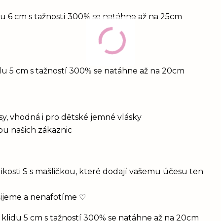
idu 6 cm s tažností 300% se natáhne až na 25cm
idu 5 cm s tažností 300% se natáhne až na 20cm
vlasy, vhodná i pro dětské jemné vlásky
bou našich zákaznic
ikosti S s mašličkou, které dodají vašemu účesu ten
šijeme a nenafotíme ♡
 klidu 5 cm s tažností 300% se natáhne až na 20cm