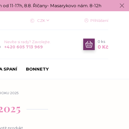
n od 11-17h, 8.8. Říčany- Masarykovo nám. 8-12h
CZK
Přihlášení
0
ks
Nevíte si rady? Zavolejte.
0 Kč
+420 605 713 969
A SPANÍ
BONNETY
ROKU 2025
2025
tit produkt