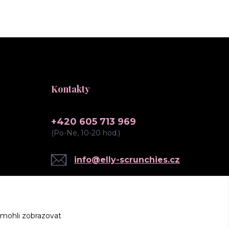
Kontakty
+420 605 713 969
(Po-Ne, 10-20 hod.)
info@elly-scrunchies.cz
 mohli zobrazovat