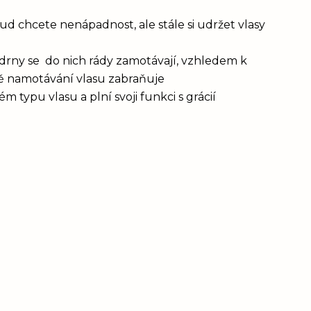
d chcete nenápadnost, ale stále si udržet vlasy
drny se do nich rády zamotávají, vzhledem k
vě namotávání vlasu zabraňuje
 typu vlasu a plní svoji funkci s grácií