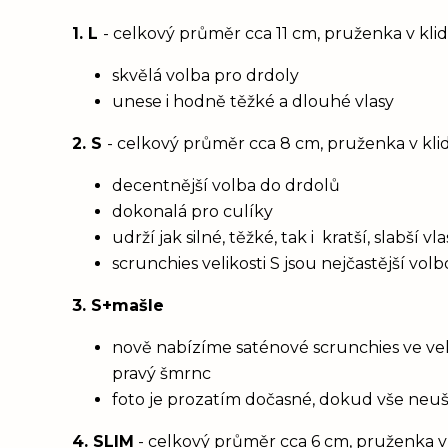
1. L
- celkový průměr cca 11 cm, pruženka v kl
skvělá volba pro drdoly
unese i hodně těžké a dlouhé vlasy
2. S
- celkový průměr cca 8 cm, pruženka v kl
decentnější volba do drdolů
dokonalá pro culíky
udrží jak silné, těžké, tak i kratší, slabší 
scrunchies velikosti S jsou nejčastější vol
3. S+mašle
nově nabízíme saténové scrunchies ve vel
pravý šmrnc
foto je prozatím dočasné, dokud vše neu
4. SLIM
- celkový průměr cca 6 cm, pruženka v