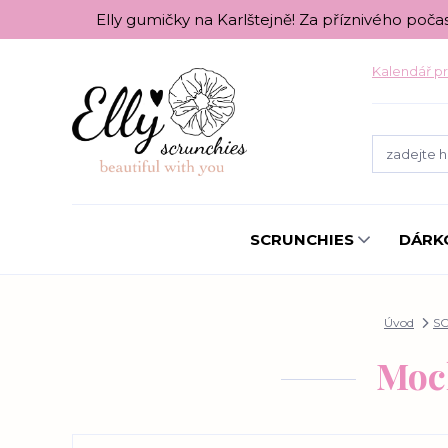
Elly gumičky na Karlštejně! Za příznivého poča
Kalendář pr
SCRUNCHIES
DÁRK
Úvod
S
Moc