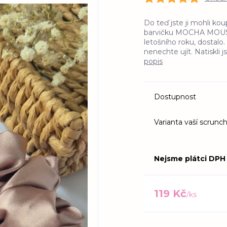
Do teď jste ji mohli kou
barvičku MOCHA MOUSSE
letošního roku, dostalo. 
nenechte ujít. Natiskli 
popis
Dostupnost
Varianta vaší scrunch
Nejsme plátci DPH
119 Kč
/
ks