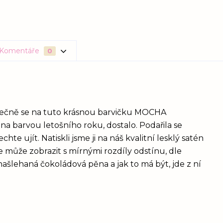
Komentáře
0
 konečně se na tuto krásnou barvičku MOCHA
a barvou letošního roku, dostalo. Podařila se
echte ujít. Natiskli jsme ji na náš kvalitní lesklý satén
 může zobrazit s mírnými rozdíly odstínu, dle
 našlehaná čokoládová pěna a jak to má být, jde z ní