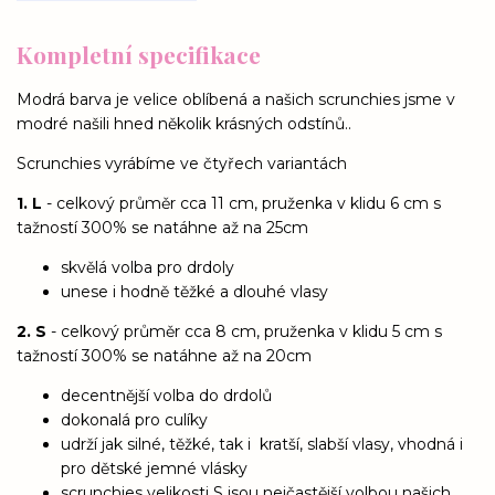
Kompletní specifikace
Modrá barva je velice oblíbená a našich scrunchies jsme v
modré našili hned několik krásných odstínů..
Scrunchies vyrábíme ve čtyřech variantách
1. L
- celkový průměr cca 11 cm, pruženka v klidu 6 cm s
tažností 300% se natáhne až na 25cm
skvělá volba pro drdoly
unese i hodně těžké a dlouhé vlasy
2. S
- celkový průměr cca 8 cm, pruženka v klidu 5 cm s
tažností 300% se natáhne až na 20cm
decentnější volba do drdolů
dokonalá pro culíky
udrží jak silné, těžké, tak i kratší, slabší vlasy, vhodná i
pro dětské jemné vlásky
scrunchies velikosti S jsou nejčastější volbou našich