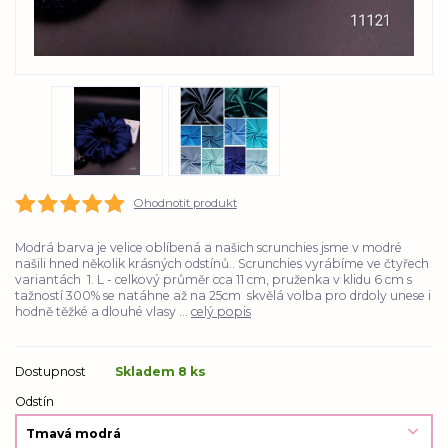
Ohodnotit produkt
Modrá barva je velice oblíbená a našich scrunchies jsme v modré
našili hned několik krásných odstínů.. Scrunchies vyrábíme ve čtyřech
variantách 1. L - celkový průměr cca 11 cm, pruženka v klidu 6 cm s
tažností 300% se natáhne až na 25cm skvělá volba pro drdoly unese i
hodně těžké a dlouhé vlasy ...
celý popis
Dostupnost
Skladem 8 ks
Odstín