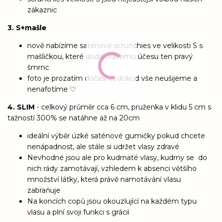
zákaznic
3. S+mašle
nově nabízíme saténové scrunchies ve velikosti S s
mašličkou, které dodají vašemu účesu ten pravý
šmrnc
foto je prozatím dočasné, dokud vše neušijeme a
nenafotíme ♡
4. SLIM
- celkový průměr cca 6 cm, pruženka v klidu 5 cm s
tažností 300% se natáhne až na 20cm
ideální výběr úzké saténové gumičky pokud chcete
nenápadnost, ale stále si udržet vlasy zdravé
Nevhodné jsou ale pro kudrnaté vlasy, kudrny se do
nich rády zamotávají, vzhledem k absenci většího
množství látky, která právě namotávání vlasu
zabraňuje
Na koncích copů jsou okouzlující na každém typu
vlasu a plní svoji funkci s grácií