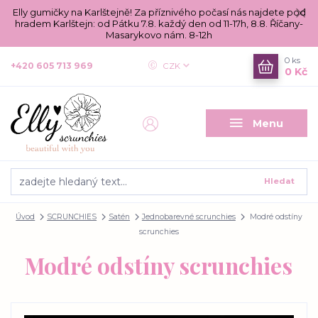
Elly gumičky na Karlštejně! Za příznivého počasí nás najdete pod
hradem Karlštejn: od Pátku 7.8. každý den od 11-17h, 8.8. Říčany-
Masarykovo nám. 8-12h
0
ks
+420 605 713 969
CZK
0 Kč
Menu
Hledat
Úvod
SCRUNCHIES
Satén
Jednobarevné scrunchies
Modré odstíny
scrunchies
Modré odstíny scrunchies