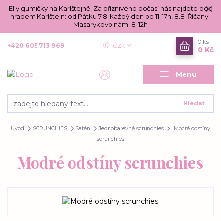
Elly gumičky na Karlštejně! Za příznivého počasí nás najdete pod
hradem Karlštejn: od Pátku 7.8. každý den od 11-17h, 8.8. Říčany-
Masarykovo nám. 8-12h
0
ks
+420 605 713 969
CZK
0 Kč
Menu
Hledat
Úvod
SCRUNCHIES
Satén
Jednobarevné scrunchies
Modré odstíny
scrunchies
Modré odstíny scrunchies