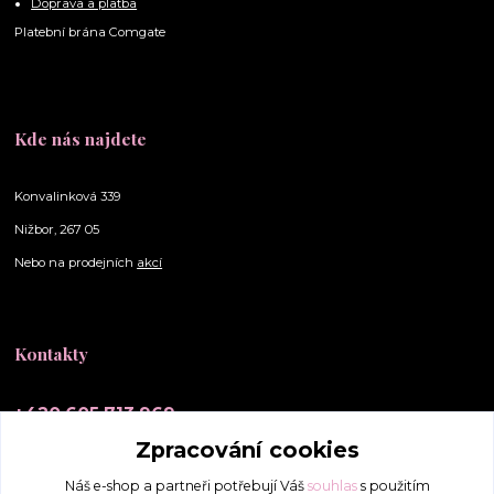
Doprava a platba
Platební brána Comgate
Kde nás najdete
Konvalinková 339
Nižbor, 267 05
Nebo na prodejních
akcí
Kontakty
+420 605 713 969
(Po-Ne, 10-20 hod.)
Zpracování cookies
info@elly-scrunchies.cz
Náš e-shop a partneři potřebují Váš
souhlas
s použitím