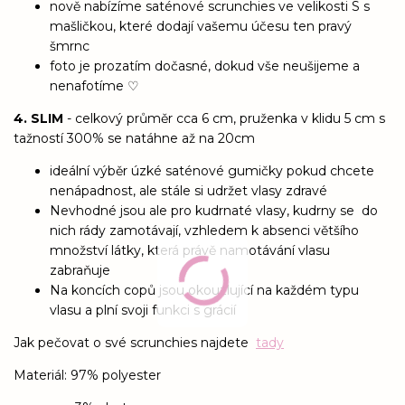
nově nabízíme saténové scrunchies ve velikosti S s
mašličkou, které dodají vašemu účesu ten pravý
šmrnc
foto je prozatím dočasné, dokud vše neušijeme a
nenafotíme ♡
4. SLIM
- celkový průměr cca 6 cm, pruženka v klidu 5 cm s
tažností 300% se natáhne až na 20cm
ideální výběr úzké saténové gumičky pokud chcete
nenápadnost, ale stále si udržet vlasy zdravé
Nevhodné jsou ale pro kudrnaté vlasy, kudrny se do
nich rády zamotávají, vzhledem k absenci většího
množství látky, která právě namotávání vlasu
zabraňuje
Na koncích copů jsou okouzlující na každém typu
vlasu a plní svoji funkci s grácií
Jak pečovat o své scrunchies najdete
tady
Materiál: 97% polyester