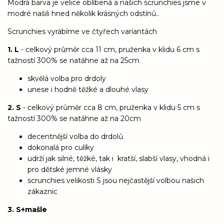
Modrá barva je velice oblíbená a našich scrunchies jsme v
modré našili hned několik krásných odstínů..
Scrunchies vyrábíme ve čtyřech variantách
1. L
- celkový průměr cca 11 cm, pruženka v klidu 6 cm s
tažností 300% se natáhne až na 25cm
skvělá volba pro drdoly
unese i hodně těžké a dlouhé vlasy
2. S
- celkový průměr cca 8 cm, pruženka v klidu 5 cm s
tažností 300% se natáhne až na 20cm
decentnější volba do drdolů
dokonalá pro culíky
udrží jak silné, těžké, tak i kratší, slabší vlasy, vhodná i
pro dětské jemné vlásky
scrunchies velikosti S jsou nejčastější volbou našich
zákaznic
3. S+mašle