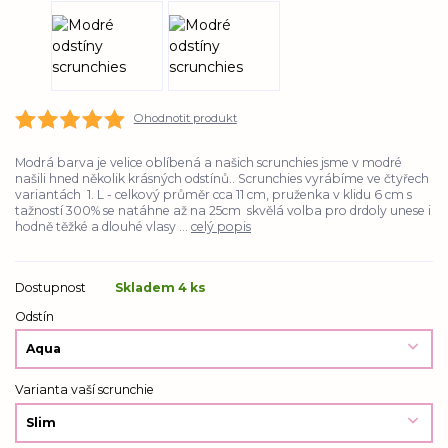
Ohodnotit produkt
Modrá barva je velice oblíbená a našich scrunchies jsme v modré
našili hned několik krásných odstínů.. Scrunchies vyrábíme ve čtyřech
variantách 1. L - celkový průměr cca 11 cm, pruženka v klidu 6 cm s
tažností 300% se natáhne až na 25cm skvělá volba pro drdoly unese i
hodně těžké a dlouhé vlasy ...
celý popis
Dostupnost
Skladem 4 ks
Odstín
Varianta vaší scrunchie