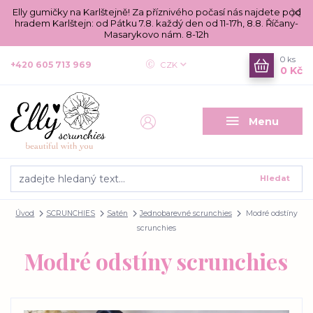
Elly gumičky na Karlštejně! Za příznivého počasí nás najdete pod
hradem Karlštejn: od Pátku 7.8. každý den od 11-17h, 8.8. Říčany-
Masarykovo nám. 8-12h
0
ks
+420 605 713 969
CZK
0 Kč
Menu
Hledat
Úvod
SCRUNCHIES
Satén
Jednobarevné scrunchies
Modré odstíny
scrunchies
Modré odstíny scrunchies