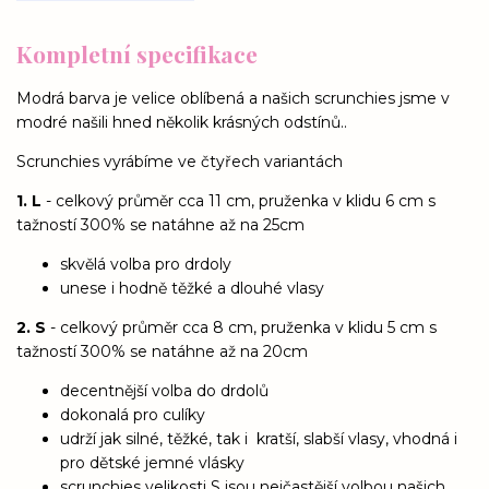
Kompletní specifikace
Modrá barva je velice oblíbená a našich scrunchies jsme v
modré našili hned několik krásných odstínů..
Scrunchies vyrábíme ve čtyřech variantách
1. L
- celkový průměr cca 11 cm, pruženka v klidu 6 cm s
tažností 300% se natáhne až na 25cm
skvělá volba pro drdoly
unese i hodně těžké a dlouhé vlasy
2. S
- celkový průměr cca 8 cm, pruženka v klidu 5 cm s
tažností 300% se natáhne až na 20cm
decentnější volba do drdolů
dokonalá pro culíky
udrží jak silné, těžké, tak i kratší, slabší vlasy, vhodná i
pro dětské jemné vlásky
scrunchies velikosti S jsou nejčastější volbou našich