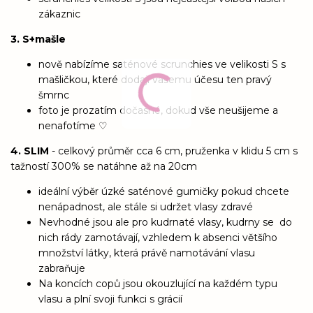
zákaznic
3. S+mašle
nově nabízíme saténové scrunchies ve velikosti S s
mašličkou, které dodají vašemu účesu ten pravý
šmrnc
foto je prozatím dočasné, dokud vše neušijeme a
nenafotíme ♡
4. SLIM
- celkový průměr cca 6 cm, pruženka v klidu 5 cm s
tažností 300% se natáhne až na 20cm
ideální výběr úzké saténové gumičky pokud chcete
nenápadnost, ale stále si udržet vlasy zdravé
Nevhodné jsou ale pro kudrnaté vlasy, kudrny se do
nich rády zamotávají, vzhledem k absenci většího
množství látky, která právě namotávání vlasu
zabraňuje
Na koncích copů jsou okouzlující na každém typu
vlasu a plní svoji funkci s grácií