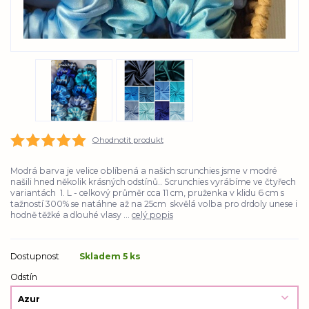
Ohodnotit produkt
Modrá barva je velice oblíbená a našich scrunchies jsme v modré
našili hned několik krásných odstínů.. Scrunchies vyrábíme ve čtyřech
variantách 1. L - celkový průměr cca 11 cm, pruženka v klidu 6 cm s
tažností 300% se natáhne až na 25cm skvělá volba pro drdoly unese i
hodně těžké a dlouhé vlasy ...
celý popis
Dostupnost
Skladem 5 ks
Odstín