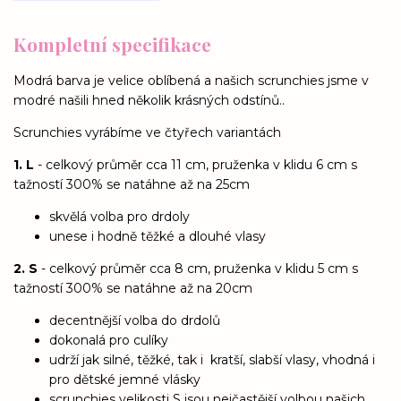
Kompletní specifikace
Modrá barva je velice oblíbená a našich scrunchies jsme v
modré našili hned několik krásných odstínů..
Scrunchies vyrábíme ve čtyřech variantách
1. L
- celkový průměr cca 11 cm, pruženka v klidu 6 cm s
tažností 300% se natáhne až na 25cm
skvělá volba pro drdoly
unese i hodně těžké a dlouhé vlasy
2. S
- celkový průměr cca 8 cm, pruženka v klidu 5 cm s
tažností 300% se natáhne až na 20cm
decentnější volba do drdolů
dokonalá pro culíky
udrží jak silné, těžké, tak i kratší, slabší vlasy, vhodná i
pro dětské jemné vlásky
scrunchies velikosti S jsou nejčastější volbou našich