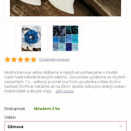
Ohodnotit produkt
Modrá barva je velice oblíbená a našich scrunchies jsme v modré
našili hned několik krásných odstínů.. Scrunchies vyrábíme ve čtyřech
variantách 1. L - celkový průměr cca 11 cm, pruženka v klidu 6 cm s
tažností 300% se natáhne až na 25cm skvělá volba pro drdoly unese i
hodně těžké a dlouhé vlasy ...
celý popis
Dostupnost
Skladem 2 ks
Odstín