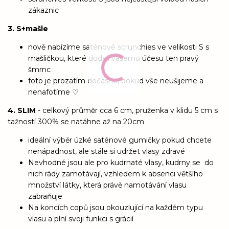
zákaznic
3. S+mašle
nově nabízíme saténové scrunchies ve velikosti S s
mašličkou, které dodají vašemu účesu ten pravý
šmrnc
foto je prozatím dočasné, dokud vše neušijeme a
nenafotíme ♡
4. SLIM
- celkový průměr cca 6 cm, pruženka v klidu 5 cm s
tažností 300% se natáhne až na 20cm
ideální výběr úzké saténové gumičky pokud chcete
nenápadnost, ale stále si udržet vlasy zdravé
Nevhodné jsou ale pro kudrnaté vlasy, kudrny se do
nich rády zamotávají, vzhledem k absenci většího
množství látky, která právě namotávání vlasu
zabraňuje
Na koncích copů jsou okouzlující na každém typu
vlasu a plní svoji funkci s grácií