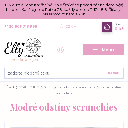
Elly gumičky na Karlštejně! Za příznivého počasí nás najdete pod
hradem Karlštejn: od Pátku 7.8. každý den od 11-17h, 8.8. Říčany-
Masarykovo nám. 8-12h
0
ks
+420 605 713 969
CZK
0 Kč
Menu
Hledat
Úvod
SCRUNCHIES
Satén
Jednobarevné scrunchies
Modré odstíny
scrunchies
Modré odstíny scrunchies