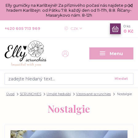
Elly gumičky na Karlštejně! Za příznivého počasí nás najdete pod
hradem Karlštejn: od Pátku 7.8. každý den od 11-17h, 8.8. Říčany-
Masarykovo nám. 8-12h
0
ks
+420 605 713 969
CZK
0 Kč
Menu
Hledat
Úvod
SCRUNCHIES
Umělé hedvábí
Vzorované scrunchies
Nostalgie
Nostalgie