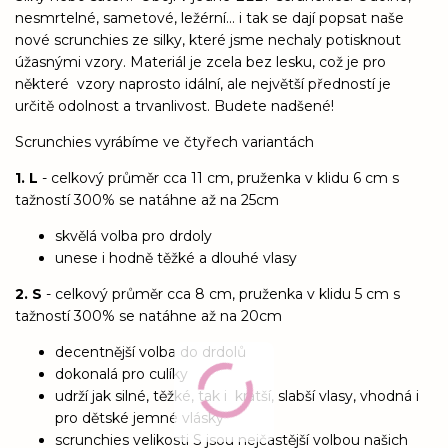
nesmrtelné, sametové, ležérní... i tak se dají popsat naše
nové scrunchies ze silky, které jsme nechaly potisknout
úžasnými vzory. Materiál je zcela bez lesku, což je pro
některé vzory naprosto idální, ale největší předností je
určitě odolnost a trvanlivost. Budete nadšené!
Scrunchies vyrábíme ve čtyřech variantách
1. L
- celkový průměr cca 11 cm, pruženka v klidu 6 cm s
tažností 300% se natáhne až na 25cm
skvělá volba pro drdoly
unese i hodně těžké a dlouhé vlasy
2. S
- celkový průměr cca 8 cm, pruženka v klidu 5 cm s
tažností 300% se natáhne až na 20cm
decentnější volba do drdolů
dokonalá pro culíky
udrží jak silné, těžké, tak i kratší, slabší vlasy, vhodná i
pro dětské jemné vlásky
scrunchies velikosti S jsou nejčastější volbou našich