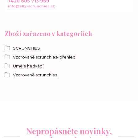
+420 605 713 969
info@elly-scrunchies.cz
Zboží zařazeno v kategoriích
SCRUNCHIES
Vzorované scrunchies- přehled
Umělé hedvábí
Vzorované scrunchies
Nepropásněte novinky,