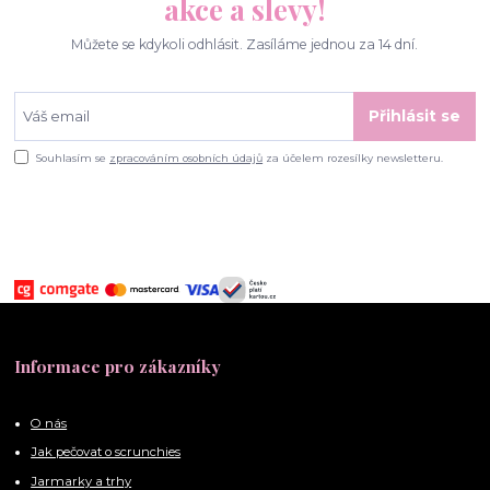
akce a slevy!
Můžete se kdykoli odhlásit. Zasíláme jednou za 14 dní.
Přihlásit se
Souhlasím se
zpracováním osobních údajů
za účelem rozesílky newsletteru.
Informace pro zákazníky
O nás
Jak pečovat o scrunchies
Jarmarky a trhy