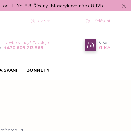
n od 11-17h, 8.8. Říčany- Masarykovo nám. 8-12h
CZK
Přihlášení
0
ks
Nevíte si rady? Zavolejte.
0 Kč
+420 605 713 969
A SPANÍ
BONNETY
tit produkt