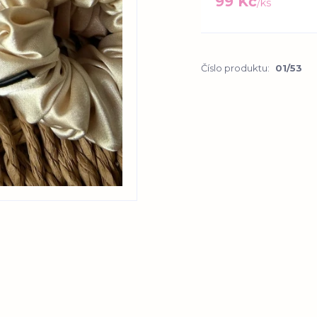
99 Kč
/
ks
Číslo produktu:
01/53