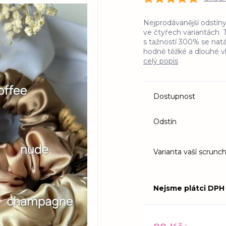
Nejprodávanější odstín
ve čtyřech variantách 1
s tažností 300% se nat
hodně těžké a dlouhé vl
celý popis
Dostupnost
Odstín
Varianta vaší scrunch
Nejsme plátci DPH