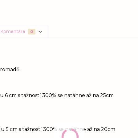
Komentáře
0
hromadě..
idu 6 cm s tažností 300% se natáhne až na 25cm
idu 5 cm s tažností 300% se natáhne až na 20cm