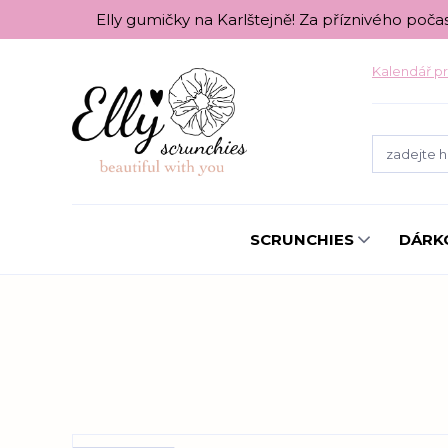
Elly gumičky na Karlštejně! Za příznivého poča
Kalendář pr
SCRUNCHIES
DÁRK