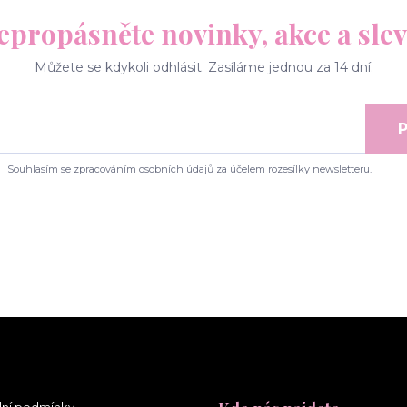
epropásněte novinky, akce a slev
Můžete se kdykoli odhlásit. Zasíláme jednou za 14 dní.
P
Souhlasím se
zpracováním osobních údajů
za účelem rozesílky newsletteru.
ní podmínky