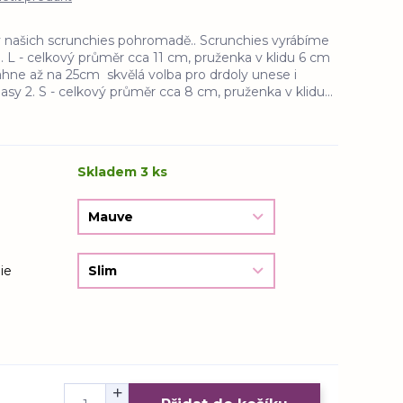
y našich scrunchies pohromadě.. Scrunchies vyrábíme
. L - celkový průměr cca 11 cm, pruženka v klidu 6 cm
áhne až na 25cm skvělá volba pro drdoly unese i
asy 2. S - celkový průměr cca 8 cm, pruženka v klidu...
Skladem 3 ks
ie