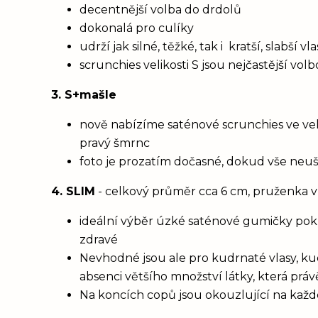
decentnější volba do drdolů
dokonalá pro culíky
udrží jak silné, těžké, tak i kratší, slabší 
scrunchies velikosti S jsou nejčastější vol
3. S+mašle
nově nabízíme saténové scrunchies ve vel
pravý šmrnc
foto je prozatím dočasné, dokud vše neu
4. SLIM
- celkový průměr cca 6 cm, pruženka v
ideální výběr úzké saténové gumičky poku
zdravé
Nevhodné jsou ale pro kudrnaté vlasy, ku
absenci většího množství látky, která prá
Na koncích copů jsou okouzlující na každém