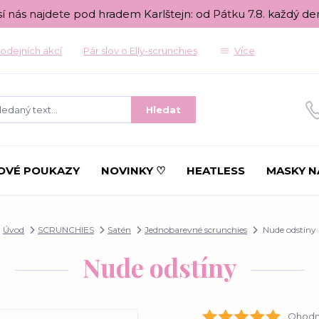
sí nás najdete pod hradem Karlštejn: od Pátku 7.8. každý de
odejních akcí
Pár slov o Elly-scrunchies
Více
Hledat
OVÉ POUKAZY
NOVINKY ♡
HEATLESS
MASKY N
Úvod
SCRUNCHIES
Satén
Jednobarevné scrunchies
Nude odstíny
Nude odstíny
Ohodno