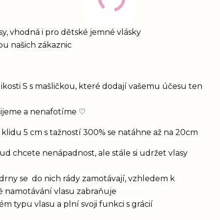
vlasy, vhodná i pro dětské jemné vlásky
bou našich zákaznic
ikosti S s mašličkou, které dodají vašemu účesu ten
šijeme a nenafotíme ♡
 klidu 5 cm s tažností 300% se natáhne až na 20cm
d chcete nenápadnost, ale stále si udržet vlasy
drny se do nich rády zamotávají, vzhledem k
vě namotávání vlasu zabraňuje
 typu vlasu a plní svoji funkci s grácií