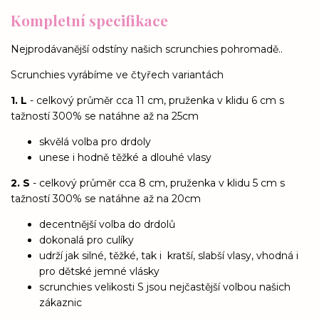
Kompletní specifikace
Nejprodávanější odstíny našich scrunchies pohromadě..
Scrunchies vyrábíme ve čtyřech variantách
1. L
- celkový průměr cca 11 cm, pruženka v klidu 6 cm s
tažností 300% se natáhne až na 25cm
skvělá volba pro drdoly
unese i hodně těžké a dlouhé vlasy
2. S
- celkový průměr cca 8 cm, pruženka v klidu 5 cm s
tažností 300% se natáhne až na 20cm
decentnější volba do drdolů
dokonalá pro culíky
udrží jak silné, těžké, tak i kratší, slabší vlasy, vhodná i
pro dětské jemné vlásky
scrunchies velikosti S jsou nejčastější volbou našich
zákaznic