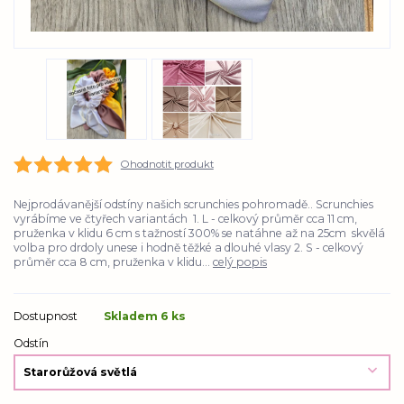
Ohodnotit produkt
Nejprodávanější odstíny našich scrunchies pohromadě.. Scrunchies
vyrábíme ve čtyřech variantách 1. L - celkový průměr cca 11 cm,
pruženka v klidu 6 cm s tažností 300% se natáhne až na 25cm skvělá
volba pro drdoly unese i hodně těžké a dlouhé vlasy 2. S - celkový
průměr cca 8 cm, pruženka v klidu...
celý popis
Dostupnost
Skladem 6 ks
Odstín