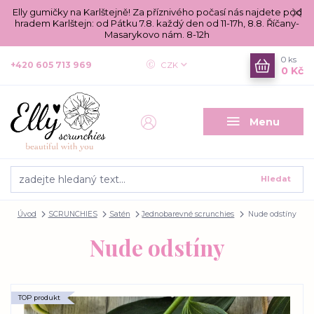
Elly gumičky na Karlštejně! Za příznivého počasí nás najdete pod
hradem Karlštejn: od Pátku 7.8. každý den od 11-17h, 8.8. Říčany-
Masarykovo nám. 8-12h
0
ks
+420 605 713 969
CZK
0 Kč
Menu
Hledat
Úvod
SCRUNCHIES
Satén
Jednobarevné scrunchies
Nude odstíny
Nude odstíny
TOP produkt