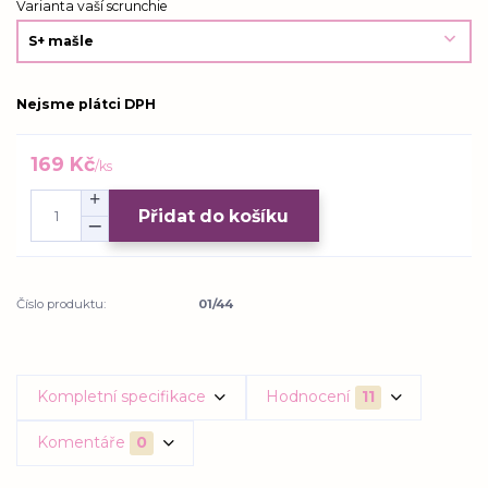
Varianta vaší scrunchie
Nejsme plátci DPH
169 Kč
/
ks
Přidat do košíku
Číslo produktu:
01/44
Kompletní specifikace
Hodnocení
11
Komentáře
0