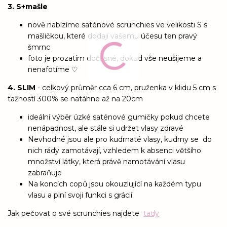
3. S+mašle
nově nabízíme saténové scrunchies ve velikosti S s
mašličkou, které dodají vašemu účesu ten pravý
šmrnc
foto je prozatím dočasné, dokud vše neušijeme a
nenafotíme ♡
4. SLIM
- celkový průměr cca 6 cm, pruženka v klidu 5 cm s
tažností 300% se natáhne až na 20cm
ideální výběr úzké saténové gumičky pokud chcete
nenápadnost, ale stále si udržet vlasy zdravé
Nevhodné jsou ale pro kudrnaté vlasy, kudrny se do
nich rády zamotávají, vzhledem k absenci většího
množství látky, která právě namotávání vlasu
zabraňuje
Na koncích copů jsou okouzlující na každém typu
vlasu a plní svoji funkci s grácií
Jak pečovat o své scrunchies najdete
tady