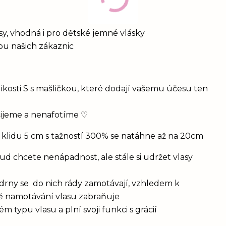
vlasy, vhodná i pro dětské jemné vlásky
bou našich zákaznic
ikosti S s mašličkou, které dodají vašemu účesu ten
šijeme a nenafotíme ♡
 klidu 5 cm s tažností 300% se natáhne až na 20cm
d chcete nenápadnost, ale stále si udržet vlasy
drny se do nich rády zamotávají, vzhledem k
vě namotávání vlasu zabraňuje
 typu vlasu a plní svoji funkci s grácií