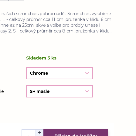
y našich scrunchies pohromadě.. Scrunchies vyrábíme
. L - celkový průměr cca 11 cm, pruženka v klidu 6 cm
áhne až na 25cm skvělá volba pro drdoly unese i
asy 2. S - celkový průměr cca 8 cm, pruženka v klidu...
Skladem 3 ks
ie