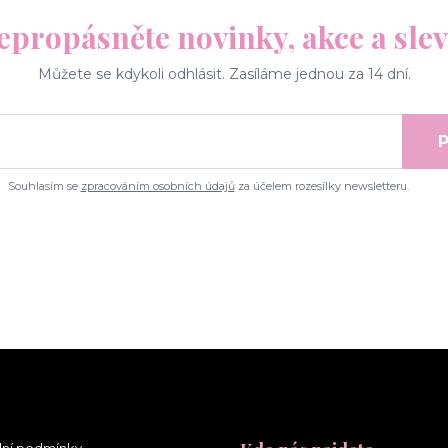
epropásněte novinky, akce a slev
Můžete se kdykoli odhlásit. Zasíláme jednou za 14 dní.
P
Souhlasím se
zpracováním osobních údajů
za účelem rozesílky newsletteru.
ní podmínky