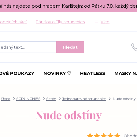
sí nás najdete pod hradem Karlštejn: od Pátku 7.8. každý de
odejních akcí
Pár slov o Elly-scrunchies
Více
Hledat
OVÉ POUKAZY
NOVINKY ♡
HEATLESS
MASKY N
Úvod
SCRUNCHIES
Satén
Jednobarevné scrunchies
Nude odstíny
Nude odstíny
Ohodno