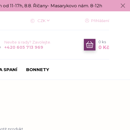
n od 11-17h, 8.8. Říčany- Masarykovo nám. 8-12h
CZK
Přihlášení
0
ks
Nevíte si rady? Zavolejte.
0 Kč
+420 605 713 969
A SPANÍ
BONNETY
tit produkt