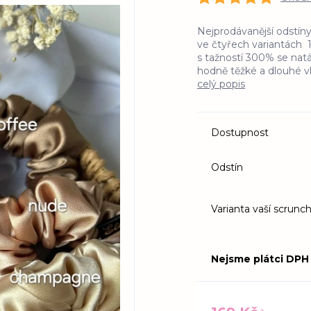
Nejprodávanější odstín
ve čtyřech variantách 1
s tažností 300% se nat
hodně těžké a dlouhé vl
celý popis
Dostupnost
Odstín
Varianta vaší scrunch
Nejsme plátci DPH