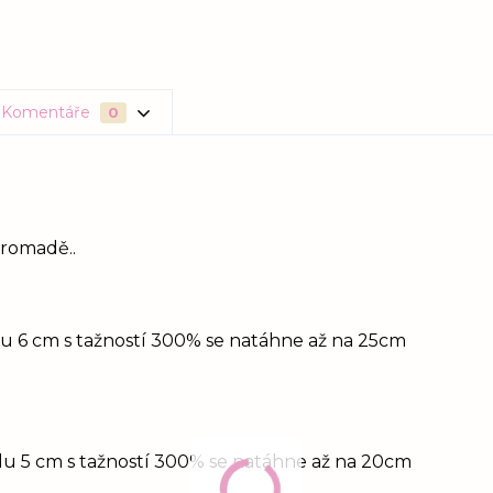
Komentáře
0
hromadě..
idu 6 cm s tažností 300% se natáhne až na 25cm
idu 5 cm s tažností 300% se natáhne až na 20cm