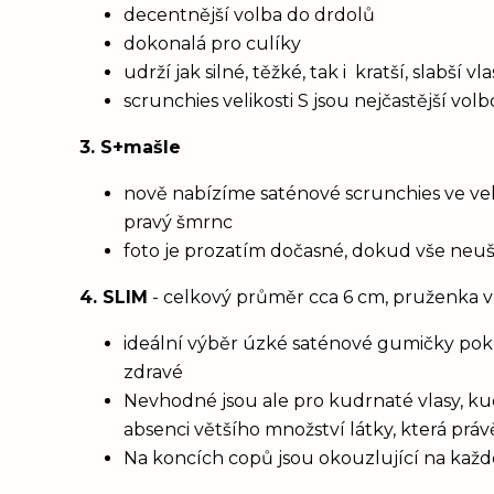
decentnější volba do drdolů
dokonalá pro culíky
udrží jak silné, těžké, tak i kratší, slabší 
scrunchies velikosti S jsou nejčastější vol
3. S+mašle
nově nabízíme saténové scrunchies ve vel
pravý šmrnc
foto je prozatím dočasné, dokud vše neu
4. SLIM
- celkový průměr cca 6 cm, pruženka v
ideální výběr úzké saténové gumičky poku
zdravé
Nevhodné jsou ale pro kudrnaté vlasy, ku
absenci většího množství látky, která prá
Na koncích copů jsou okouzlující na každém