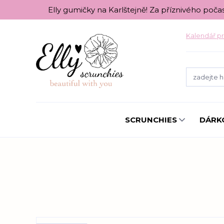
Elly gumičky na Karlštejně! Za příznivého poča
Kalendář pr
SCRUNCHIES
DÁRK