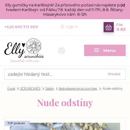
Elly gumičky na Karlštejně! Za příznivého počasí nás najdete pod
hradem Karlštejn: od Pátku 7.8. každý den od 11-17h, 8.8. Říčany-
Masarykovo nám. 8-12h
0
ks
+420 605 713 969
CZK
0 Kč
Menu
Hledat
Úvod
SCRUNCHIES
Satén
Jednobarevné scrunchies
Nude odstíny
Nude odstíny
TOP produkt