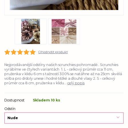
Ohodnotit produkt
Nejprodávanější odstíny našich scrunchies pohromadě.. Scrunchies
vyrábíme ve čtyřech variantách 1. L - celkový průměr cca 11 cm,
pruženka v klidu 6 cm s tažností 300% se natáhne až na 25cm skvělá
volba pro drdoly unese i hodně těžké a dlouhé vlasy 2. S - celkový
průměr cca 8 cm, pruženka v klidu...
celý popis
Dostupnost
Skladem 10 ks
Odstín