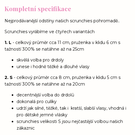
Kompletní specifikace
Nejprodávanější odstíny našich scrunchies pohromadě..
Scrunchies vyrábíme ve čtyřech variantách
1. L
- celkový průměr cca 11 cm, pruženka v klidu 6 cm s
tažností 300% se natáhne až na 25cm
skvělá volba pro drdoly
unese i hodně těžké a dlouhé vlasy
2. S
- celkový průměr cca 8 cm, pruženka v klidu 5 cm s
tažností 300% se natáhne až na 20cm
decentnější volba do drdolů
dokonalá pro culíky
udrží jak silné, těžké, tak i kratší, slabší vlasy, vhodná i
pro dětské jemné vlásky
scrunchies velikosti S jsou nejčastější volbou našich
zákaznic