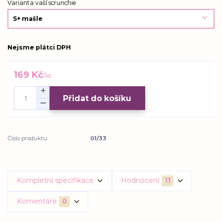
Varianta vaší scrunchie
Nejsme plátci DPH
169 Kč
/
ks
Přidat do košíku
Číslo produktu:
01/33
Kompletní specifikace
Hodnocení
11
Komentáře
0