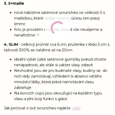
3. S+mašle
nově nabízíme saténové scrunchies ve velikosti S s
mašličkou, které dodají vašemu účesu ten pravý
šmrnc
foto je prozatím dočasné, dokud vše neušijeme a
nenafotíme ♡
4. SLIM
- celkový průměr cca 6 cm, pruženka v klidu 5 cm s
tažností 300% se natáhne až na 20cm
ideální výběr úzké saténové gumičky pokud chcete
nenápadnost, ale stále si udržet vlasy zdravé
Nevhodné jsou ale pro kudrnaté vlasy, kudrny se do
nich rády zamotávají, vzhledem k absenci většího
množství látky, která právě namotávání vlasu
zabraňuje
Na koncích copů jsou okouzlující na každém typu
vlasu a plní svoji funkci s grácií
Jak pečovat o své scrunchies najdete
tady