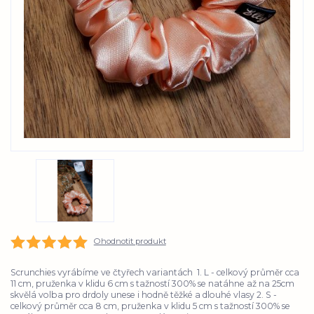
Ohodnotit produkt
Scrunchies vyrábíme ve čtyřech variantách 1. L - celkový průměr cca
11 cm, pruženka v klidu 6 cm s tažností 300% se natáhne až na 25cm
skvělá volba pro drdoly unese i hodně těžké a dlouhé vlasy 2. S -
celkový průměr cca 8 cm, pruženka v klidu 5 cm s tažností 300% se