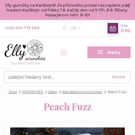
Elly gumičky na Karlštejně! Za příznivého počasí nás najdete pod
hradem Karlštejn: od Pátku 7.8. každý den od 11-17h, 8.8. Říčany-
Masarykovo nám. 8-12h
0
ks
+420 605 713 969
CZK
0 Kč
Menu
Hledat
Úvod
SCRUNCHIES
Satén
Jednobarevné scrunchies
Peach Fuzz
Peach Fuzz