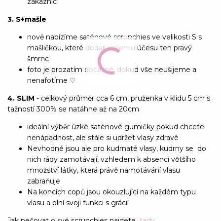
zákaznic
3. S+mašle
nově nabízíme saténové scrunchies ve velikosti S s
mašličkou, které dodají vašemu účesu ten pravý
šmrnc
foto je prozatím dočasné, dokud vše neušijeme a
nenafotíme ♡
4. SLIM
- celkový průměr cca 6 cm, pruženka v klidu 5 cm s
tažností 300% se natáhne až na 20cm
ideální výběr úzké saténové gumičky pokud chcete
nenápadnost, ale stále si udržet vlasy zdravé
Nevhodné jsou ale pro kudrnaté vlasy, kudrny se do
nich rády zamotávají, vzhledem k absenci většího
množství látky, která právě namotávání vlasu
zabraňuje
Na koncích copů jsou okouzlující na každém typu
vlasu a plní svoji funkci s grácií
Jak pečovat o své scrunchies najdete
tady