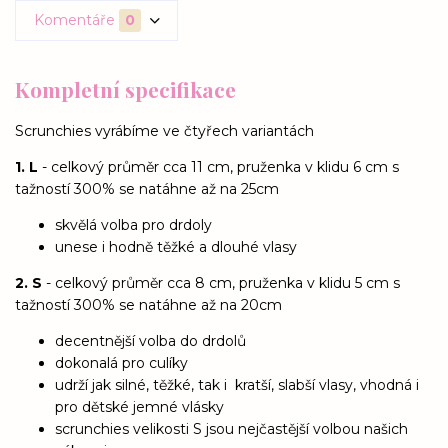
Komentáře
0
Kompletní specifikace
Scrunchies vyrábíme ve čtyřech variantách
1. L
- celkový průměr cca 11 cm, pruženka v klidu 6 cm s
tažností 300% se natáhne až na 25cm
skvělá volba pro drdoly
unese i hodně těžké a dlouhé vlasy
2. S
- celkový průměr cca 8 cm, pruženka v klidu 5 cm s
tažností 300% se natáhne až na 20cm
decentnější volba do drdolů
dokonalá pro culíky
udrží jak silné, těžké, tak i kratší, slabší vlasy, vhodná i
pro dětské jemné vlásky
scrunchies velikosti S jsou nejčastější volbou našich