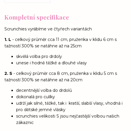
Kompletní specifikace
Scrunchies vyrábíme ve čtyřech variantách
1. L
- celkový průměr cca 11 cm, pruženka v klidu 6 cm s
tažností 300% se natáhne až na 25cm
skvělá volba pro drdoly
unese i hodně těžké a dlouhé vlasy
2. S
- celkový průměr cca 8 cm, pruženka v klidu 5 cm s
tažností 300% se natáhne až na 20cm
decentnější volba do drdolů
dokonalá pro culíky
udrží jak silné, těžké, tak i kratší, slabší vlasy, vhodná i
pro dětské jemné vlásky
scrunchies velikosti S jsou nejčastější volbou našich
zákaznic