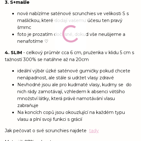
3. S+mašle
nově nabízíme saténové scrunchies ve velikosti S s
mašličkou, které dodají vašemu účesu ten pravý
šmrnc
foto je prozatím dočasné, dokud vše neušijeme a
nenafotíme ♡
4. SLIM
- celkový průměr cca 6 cm, pruženka v klidu 5 cm s
tažností 300% se natáhne až na 20cm
ideální výběr úzké saténové gumičky pokud chcete
nenápadnost, ale stále si udržet vlasy zdravé
Nevhodné jsou ale pro kudrnaté vlasy, kudrny se do
nich rády zamotávají, vzhledem k absenci většího
množství látky, která právě namotávání vlasu
zabraňuje
Na koncích copů jsou okouzlující na každém typu
vlasu a plní svoji funkci s grácií
Jak pečovat o své scrunchies najdete
tady