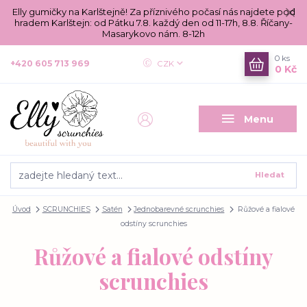
Elly gumičky na Karlštejně! Za příznivého počasí nás najdete pod
hradem Karlštejn: od Pátku 7.8. každý den od 11-17h, 8.8. Říčany-
Masarykovo nám. 8-12h
0
ks
+420 605 713 969
CZK
0 Kč
Menu
Hledat
Úvod
SCRUNCHIES
Satén
Jednobarevné scrunchies
Růžové a fialové
odstíny scrunchies
Růžové a fialové odstíny
scrunchies