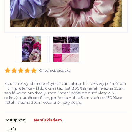
Ohodnotit produkt
Scrunchies vyrábíme ve čtyřech variantách 1. L - celkový průměr cca
11 cm, pruženka v klidu 6 cm s tažností 300% se natáhne až na 25cm
skvělá volba pro drdoly unese i hodně těžké a dlouhé vlasy 2. S -
celkový průměr cca 8 cm, pruženka v klidu 5 cm s tažností 300% se
natáhne až na 20cm decentně...
celý popis
Dostupnost
Není skladem
Odstín