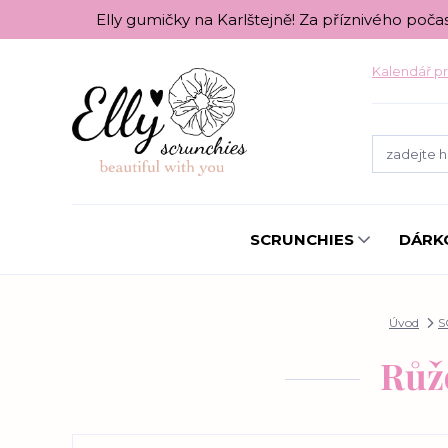
Elly gumičky na Karlštejně! Za příznivého poča
Kalendář pr
SCRUNCHIES
DÁRK
Úvod
S
Růžo