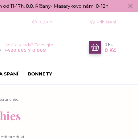
n od 11-17h, 8.8. Říčany- Masarykovo nám. 8-12h
CZK
Přihlášení
0
ks
Nevíte si rady? Zavolejte.
0 Kč
+420 605 713 969
A SPANÍ
BONNETY
 scrunchies
chies
tit produkt