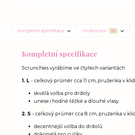
Kompletní specifikace
Hodnocení
13
Kompletní specifikace
Scrunchies vyrábíme ve čtyřech variantách
1. L
- celkový průměr cca 11 cm, pruženka v kl
skvělá volba pro drdoly
unese i hodně těžké a dlouhé vlasy
2. S
- celkový průměr cca 8 cm, pruženka v kl
decentnější volba do drdolů
dokonalá pro culíky