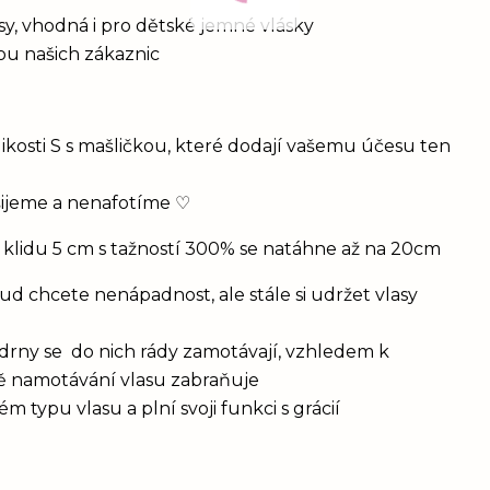
vlasy, vhodná i pro dětské jemné vlásky
bou našich zákaznic
ikosti S s mašličkou, které dodají vašemu účesu ten
šijeme a nenafotíme ♡
 klidu 5 cm s tažností 300% se natáhne až na 20cm
d chcete nenápadnost, ale stále si udržet vlasy
drny se do nich rády zamotávají, vzhledem k
vě namotávání vlasu zabraňuje
 typu vlasu a plní svoji funkci s grácií