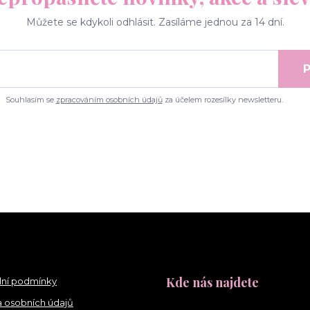
Můžete se kdykoli odhlásit. Zasíláme jednou za 14 dní.
P
Souhlasím se
zpracováním osobních údajů
za účelem rozesílky newsletteru.
Kde nás najdete
ní podmínky
 osobních údajů