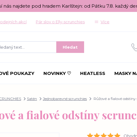
sí nás najdete pod hradem Karlštejn: od Pátku 7.8. každý de
odejních akcí
Pár slov o Elly-scrunchies
Více
Hledat
OVÉ POUKAZY
NOVINKY ♡
HEATLESS
MASKY N
CRUNCHIES
Satén
Jednobarevné scrunchies
Růžové a fialové odstíny
vé a fialové odstíny scrun
Ohodno