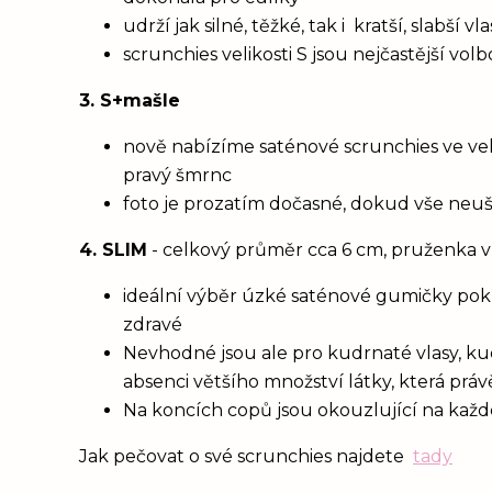
udrží jak silné, těžké, tak i kratší, slabší 
scrunchies velikosti S jsou nejčastější vol
3. S+mašle
nově nabízíme saténové scrunchies ve vel
pravý šmrnc
foto je prozatím dočasné, dokud vše neu
4. SLIM
- celkový průměr cca 6 cm, pruženka v
ideální výběr úzké saténové gumičky poku
zdravé
Nevhodné jsou ale pro kudrnaté vlasy, ku
absenci většího množství látky, která prá
Na koncích copů jsou okouzlující na každém
Jak pečovat o své scrunchies najdete
tady