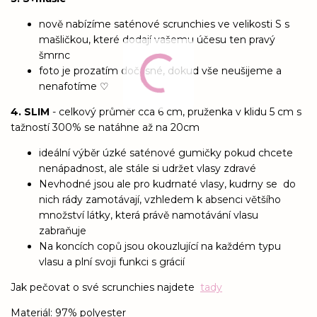
nově nabízíme saténové scrunchies ve velikosti S s
mašličkou, které dodají vašemu účesu ten pravý
šmrnc
foto je prozatím dočasné, dokud vše neušijeme a
nenafotíme ♡
4. SLIM
- celkový průměr cca 6 cm, pruženka v klidu 5 cm s
tažností 300% se natáhne až na 20cm
ideální výběr úzké saténové gumičky pokud chcete
nenápadnost, ale stále si udržet vlasy zdravé
Nevhodné jsou ale pro kudrnaté vlasy, kudrny se do
nich rády zamotávají, vzhledem k absenci většího
množství látky, která právě namotávání vlasu
zabraňuje
Na koncích copů jsou okouzlující na každém typu
vlasu a plní svoji funkci s grácií
Jak pečovat o své scrunchies najdete
tady
Materiál: 97% polyester