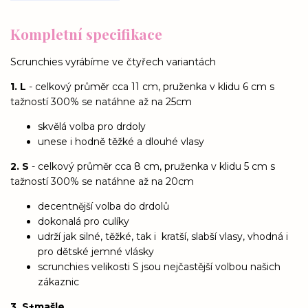
Kompletní specifikace
Scrunchies vyrábíme ve čtyřech variantách
1. L
- celkový průměr cca 11 cm, pruženka v klidu 6 cm s
tažností 300% se natáhne až na 25cm
skvělá volba pro drdoly
unese i hodně těžké a dlouhé vlasy
2. S
- celkový průměr cca 8 cm, pruženka v klidu 5 cm s
tažností 300% se natáhne až na 20cm
decentnější volba do drdolů
dokonalá pro culíky
udrží jak silné, těžké, tak i kratší, slabší vlasy, vhodná i
pro dětské jemné vlásky
scrunchies velikosti S jsou nejčastější volbou našich
zákaznic
3. S+mašle