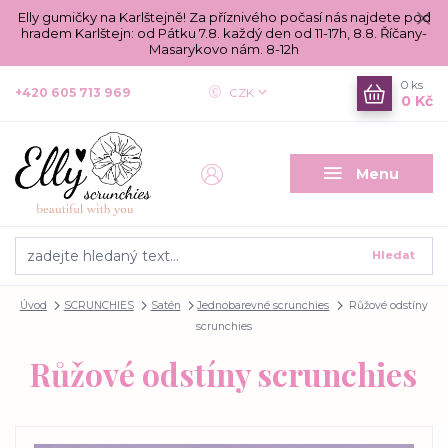
Elly gumičky na Karlštejně! Za příznivého počasí nás najdete pod
hradem Karlštejn: od Pátku 7.8. každý den od 11-17h, 8.8. Říčany-
Masarykovo nám. 8-12h
0
ks
+420 605 713 969
CZK
0 Kč
Menu
Hledat
Úvod
SCRUNCHIES
Satén
Jednobarevné scrunchies
Růžové odstíny
scrunchies
Růžové odstíny scrunchies