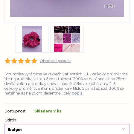
Ohodnotit produkt
Scrunchies vyrábíme ve čtyřech variantách 1. L - celkový průměr cca
11 cm, pruženka v klidu 6 cm s tažností 300% se natáhne až na 25cm
skvělá volba pro drdoly unese i hodně těžké a dlouhé vlasy 2. S -
celkový průměr cca 8 cm, pruženka v klidu 5 cm s tažností 300% se
natáhne až na 20cm decentně...
celý popis
Dostupnost
Skladem 7 ks
Odstín