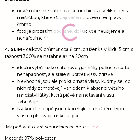
nově nabízíme saténové scrunchies ve velikosti S s
mašličkou, které dodají vašemu účesu ten pravý
šmrnc
foto je prozatím dočasné, dokud vše neušijeme a
nenafotíme ♡
4. SLIM
- celkový průměr cca 6 cm, pruženka v klidu 5 cm s
tažností 300% se natáhne až na 20cm
ideální výběr úzké saténové gumičky pokud chcete
nenápadnost, ale stále si udržet vlasy zdravé
Nevhodné jsou ale pro kudrnaté vlasy, kudrny se do
nich rády zamotávají, vzhledem k absenci většího
množství látky, která právě namotávání vlasu
zabraňuje
Na koncích copů jsou okouzlující na každém typu
vlasu a plní svoji funkci s grácií
Jak pečovat o své scrunchies najdete
tady
Materiál: 97% polyester