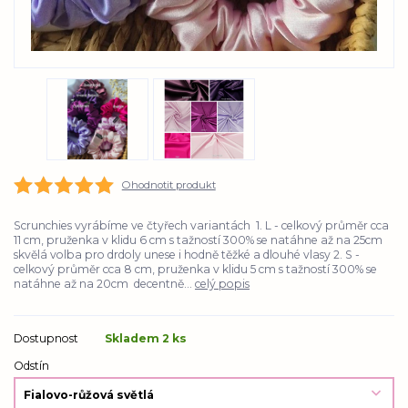
Ohodnotit produkt
Scrunchies vyrábíme ve čtyřech variantách 1. L - celkový průměr cca
11 cm, pruženka v klidu 6 cm s tažností 300% se natáhne až na 25cm
skvělá volba pro drdoly unese i hodně těžké a dlouhé vlasy 2. S -
celkový průměr cca 8 cm, pruženka v klidu 5 cm s tažností 300% se
natáhne až na 20cm decentně...
celý popis
Dostupnost
Skladem 2 ks
Odstín