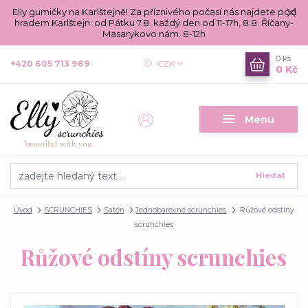
Elly gumičky na Karlštejně! Za příznivého počasí nás najdete pod
hradem Karlštejn: od Pátku 7.8. každý den od 11-17h, 8.8. Říčany-
Masarykovo nám. 8-12h
0
ks
+420 605 713 969
CZK
0 Kč
Menu
Hledat
Úvod
SCRUNCHIES
Satén
Jednobarevné scrunchies
Růžové odstíny
scrunchies
Růžové odstíny scrunchies