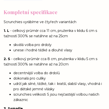
Kompletní specifikace
Scrunchies vyrábíme ve čtyřech variantách
1. L
- celkový průměr cca 11 cm, pruženka v klidu 6 cm s
tažností 300% se natáhne až na 25cm
skvělá volba pro drdoly
unese i hodně těžké a dlouhé vlasy
2. S
- celkový průměr cca 8 cm, pruženka v klidu 5 cm s
tažností 300% se natáhne až na 20cm
decentnější volba do drdolů
dokonalá pro culíky
udrží jak silné, těžké, tak i kratší, slabší vlasy, vhodná i
pro dětské jemné vlásky
scrunchies velikosti S jsou nejčastější volbou našich
zákaznic
3. S+mašle