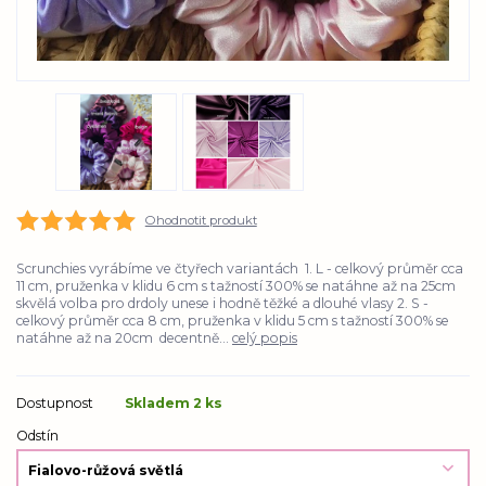
Ohodnotit produkt
Scrunchies vyrábíme ve čtyřech variantách 1. L - celkový průměr cca
11 cm, pruženka v klidu 6 cm s tažností 300% se natáhne až na 25cm
skvělá volba pro drdoly unese i hodně těžké a dlouhé vlasy 2. S -
celkový průměr cca 8 cm, pruženka v klidu 5 cm s tažností 300% se
natáhne až na 20cm decentně...
celý popis
Dostupnost
Skladem 2 ks
Odstín