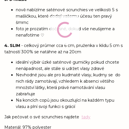
nově nabízíme saténové scrunchies ve velikosti S s
mašličkou, které dodají vašemu účesu ten pravý
šmrnc
foto je prozatím dočasné, dokud vše neušijeme a
nenafotíme ♡
4. SLIM
- celkový průměr cca 6 cm, pruženka v klidu 5 cm s
tažností 300% se natáhne až na 20cm
ideální výběr úzké saténové gumičky pokud chcete
nenápadnost, ale stále si udržet vlasy zdravé
Nevhodné jsou ale pro kudrnaté vlasy, kudrny se do
nich rády zamotávají, vzhledem k absenci většího
množství látky, která právě namotávání vlasu
zabraňuje
Na koncích copů jsou okouzlující na každém typu
vlasu a plní svoji funkci s grácií
Jak pečovat o své scrunchies najdete
tady
Materiál: 97% polyester