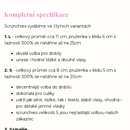
Kompletní specifikace
Scrunchies vyrábíme ve čtyřech variantách
1. L
- celkový průměr cca 11 cm, pruženka v klidu 6 cm s
tažností 300% se natáhne až na 25cm
skvělá volba pro drdoly
unese i hodně těžké a dlouhé vlasy
2. S
- celkový průměr cca 8 cm, pruženka v klidu 5 cm s
tažností 300% se natáhne až na 20cm
decentnější volba do drdolů
dokonalá pro culíky
udrží jak silné, těžké, tak i kratší, slabší vlasy, vhodná i
pro dětské jemné vlásky
scrunchies velikosti S jsou nejčastější volbou našich
zákaznic
3. S+mašle