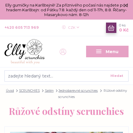
Elly gumičky na Karlštejně! Za příznivého počasí nás najdete pod
hradem Karlštejn: od Pátku 7.8. každý den od 11-17h, 8.8. Říčany-
Masarykovo nám. 8-12h
0
ks
+420 605 713 969
CZK
0 Kč
Menu
Hledat
Úvod
SCRUNCHIES
Satén
Jednobarevné scrunchies
Růžové odstíny
scrunchies
Růžové odstíny scrunchies