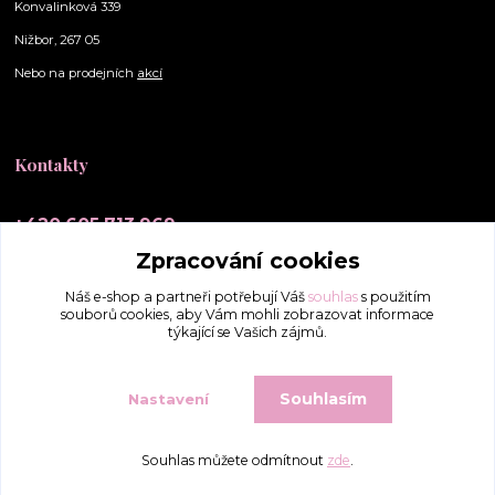
Konvalinková 339
Nižbor, 267 05
Nebo na prodejních
akcí
Kontakty
+420 605 713 969
(Po-Ne, 10-20 hod.)
Zpracování cookies
info@elly-scrunchies.cz
Náš e-shop a partneři potřebují Váš
souhlas
s použitím
souborů cookies, aby Vám mohli zobrazovat informace
týkající se Vašich zájmů.
Souhlasím
Nastavení
Souhlas můžete odmítnout
zde
.
Vytvořeno na
Eshop-rychle.cz