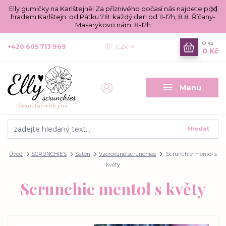
Elly gumičky na Karlštejně! Za příznivého počasí nás najdete pod
hradem Karlštejn: od Pátku 7.8. každý den od 11-17h, 8.8. Říčany-
Masarykovo nám. 8-12h
0
ks
+420 605 713 969
CZK
0 Kč
Menu
Hledat
Úvod
SCRUNCHIES
Satén
Vzorované scrunchies
Scrunchie mentol s
květy
Scrunchie mentol s květy