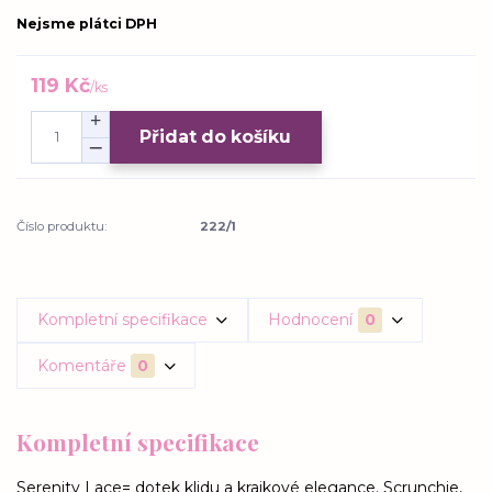
Nejsme plátci DPH
119 Kč
/
ks
Přidat do košíku
Číslo produktu:
222/1
Kompletní specifikace
Hodnocení
0
Komentáře
0
Kompletní specifikace
Serenity Lace= dotek klidu a krajkové elegance. Scrunchie,