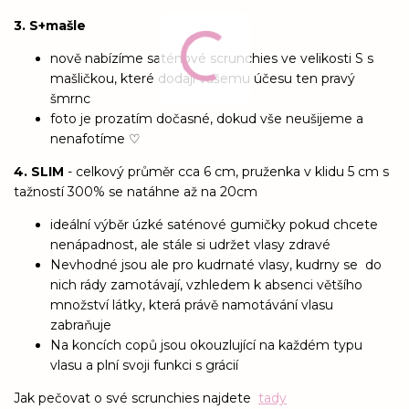
3. S+mašle
nově nabízíme saténové scrunchies ve velikosti S s
mašličkou, které dodají vašemu účesu ten pravý
šmrnc
foto je prozatím dočasné, dokud vše neušijeme a
nenafotíme ♡
4. SLIM
- celkový průměr cca 6 cm, pruženka v klidu 5 cm s
tažností 300% se natáhne až na 20cm
ideální výběr úzké saténové gumičky pokud chcete
nenápadnost, ale stále si udržet vlasy zdravé
Nevhodné jsou ale pro kudrnaté vlasy, kudrny se do
nich rády zamotávají, vzhledem k absenci většího
množství látky, která právě namotávání vlasu
zabraňuje
Na koncích copů jsou okouzlující na každém typu
vlasu a plní svoji funkci s grácií
Jak pečovat o své scrunchies najdete
tady