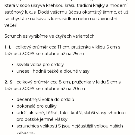
která v sobě ukrývá křehkou krásu tradiční krajky a moderní
saténový luxus. Dodá vašemu ůčesu okamžitý šmrnc, ať už
se chystáte na kávu s kamarádkou nebo na slavnostní
večeři
Scrunchies vyrábíme ve čtyřech variantách
1. L
- celkový průměr cca 11 cm, pruženka v klidu 6 cm s
tažností 300% se natáhne až na 25cm
skvělá volba pro drdoly
unese i hodně těžké a dlouhé vlasy
2. S
- celkový průměr cca 8 cm, pruženka v klidu 5 cm s
tažností 300% se natáhne až na 20cm
decentnější volba do drdolů
dokonalá pro culíky
udrží jak silné, těžké, tak i kratší, slabší vlasy, vhodná i
pro dětské jemné vlásky
scrunchies velikosti S jsou nejčastější volbou našich
zákaznic