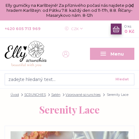
Elly gumičky na Karlštejně! Za příznivého počasí nás najdete pod
hradem Karlštejn: od Pátku 7.8. každý den od 11-17h, 8.8. Říčany-
Masarykovo nám. 8-12h
0
ks
+420 605 713 969
CZK
0 Kč
Menu
Hledat
Úvod
SCRUNCHIES
Satén
Vzorované scrunchies
Serenity Lace
Serenity Lace