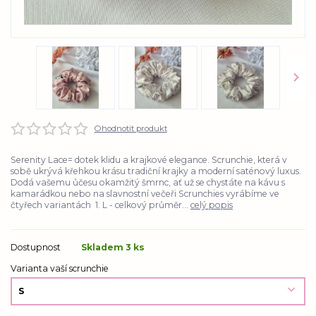
Ohodnotit produkt
Serenity Lace= dotek klidu a krajkové elegance. Scrunchie, která v
sobě ukrývá křehkou krásu tradiční krajky a moderní saténový luxus.
Dodá vašemu ůčesu okamžitý šmrnc, ať už se chystáte na kávu s
kamarádkou nebo na slavnostní večeři Scrunchies vyrábíme ve
čtyřech variantách 1. L - celkový průměr...
celý popis
Dostupnost
Skladem 3 ks
Varianta vaší scrunchie