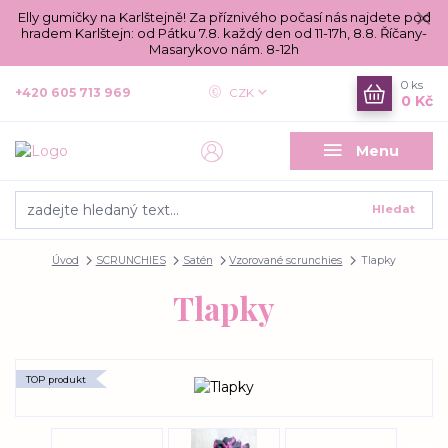
Elly gumičky na Karlštejně! Za příznivého počasí nás najdete pod
hradem Karlštejn: od Pátku 7.8. každý den od 11-17h, 8.8. Říčany-
Masarykovo nám. 8-12h
0
ks
+420 605 713 969
CZK
0 Kč
Menu
Hledat
Úvod
SCRUNCHIES
Satén
Vzorované scrunchies
Tlapky
Tlapky
TOP produkt