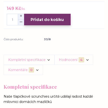
149 Kč
/
ks
Přidat do košíku
Číslo produktu:
33/8
Kompletní specifikace
Hodnocení
4
Komentáře
0
Kompletní specifikace
Naše tlapičkové scrunchies určitě udělají radost každé
milovnici domácích mazlíčků