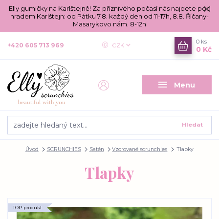
Elly gumičky na Karlštejně! Za příznivého počasí nás najdete pod
hradem Karlštejn: od Pátku 7.8. každý den od 11-17h, 8.8. Říčany-
Masarykovo nám. 8-12h
0
ks
+420 605 713 969
CZK
0 Kč
Menu
Hledat
Úvod
SCRUNCHIES
Satén
Vzorované scrunchies
Tlapky
Tlapky
TOP produkt