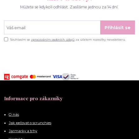
Můžete se kdykoli odhlásit. Zasíláme jednou za 14 dní.
Přihlásit se
Souhlasím se
zpracováním osobních údajů
za účelem rozesílky newsletteru.
Informace pro zákazníky
O nás
Jak pečovat o scrunchies
Jarmarky a trhy