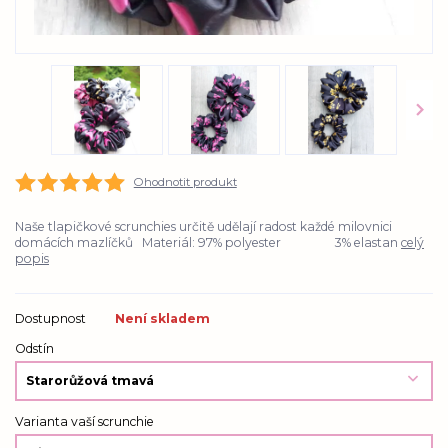
Ohodnotit produkt
Naše tlapičkové scrunchies určitě udělají radost každé milovnici
domácích mazlíčků Materiál: 97% polyester 3% elastan
celý
popis
Dostupnost
Není skladem
Odstín
Varianta vaší scrunchie