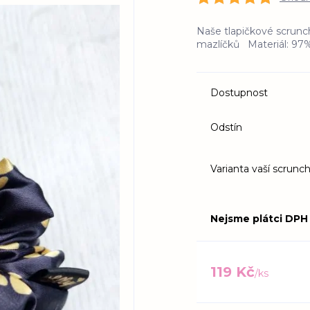
Naše tlapičkové scrunch
mazlíčků Materiál:
Dostupnost
Odstín
Varianta vaší scrunch
Nejsme plátci DPH
119 Kč
/
ks