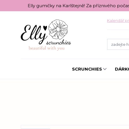
Elly gumičky na Karlštejně! Za příznivého poča
Kalendář pr
SCRUNCHIES
DÁRK