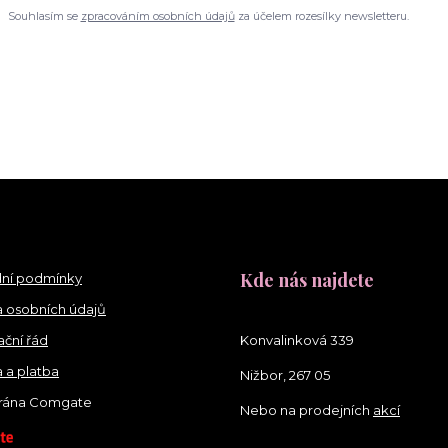
Souhlasím se
zpracováním osobních údajů
za účelem rozesílky newsletteru.
Kde nás najdete
ní podmínky
 osobních údajů
ční řád
Konvalinková 339
 a platba
Nižbor, 267 05
brána Comgate
Nebo na prodejních
akcí