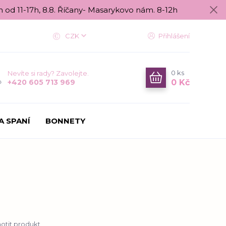
n od 11-17h, 8.8. Říčany- Masarykovo nám. 8-12h
CZK
Přihlášení
0
ks
Nevíte si rady? Zavolejte.
0 Kč
+420 605 713 969
A SPANÍ
BONNETY
tit produkt