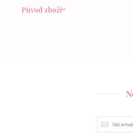
Původ zboží
N