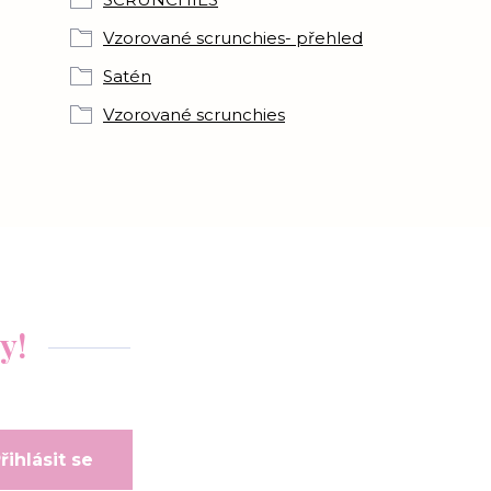
Vzorované scrunchies- přehled
Satén
Vzorované scrunchies
y!
řihlásit se