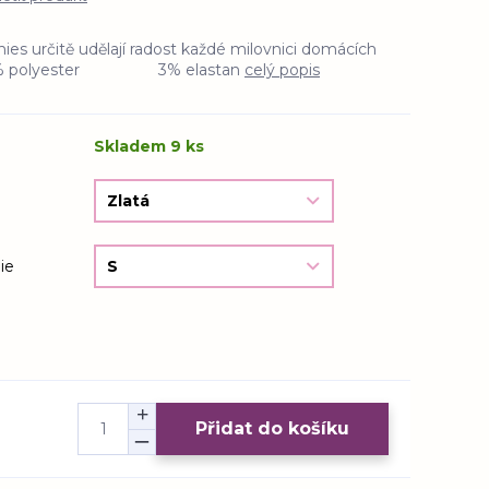
ies určitě udělají radost každé milovnici domácích
 97% polyester 3% elastan
celý popis
Skladem 9 ks
ie
Přidat do košíku