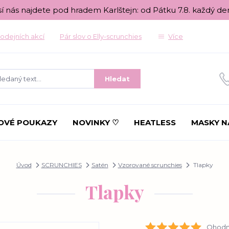
sí nás najdete pod hradem Karlštejn: od Pátku 7.8. každý de
odejních akcí
Pár slov o Elly-scrunchies
Více
Hledat
OVÉ POUKAZY
NOVINKY ♡
HEATLESS
MASKY N
Úvod
SCRUNCHIES
Satén
Vzorované scrunchies
Tlapky
Tlapky
Ohodno