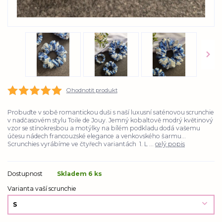
Ohodnotit produkt
Probuďte v sobě romantickou duši s naší luxusní saténovou scrunchie
v nadčasovém stylu Toile de Jouy. Jemný kobaltově modrý květinový
vzor se stínokresbou a motýlky na bílém podkladu dodá vašemu
účesu nádech francouzské elegance a venkovského šarmu...
Scrunchies vyrábíme ve čtyřech variantách 1. L ...
celý popis
Dostupnost
Skladem 6 ks
Varianta vaší scrunchie