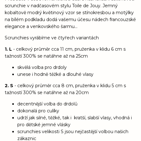
scrunchie v nadčasovém stylu Toile de Jouy. Jemný
kobaltově modrý květinový vzor se stínokresbou a motýlky
na bílém podkladu dodá vašemu účesu nádech francouzské
elegance a venkovského šarmu...
Scrunchies vyrábíme ve čtyřech variantách
1. L
- celkový průměr cca 11 cm, pruženka v klidu 6 cm s
tažností 300% se natáhne až na 25cm
skvělá volba pro drdoly
unese i hodně těžké a dlouhé vlasy
2. S
- celkový průměr cca 8 cm, pruženka v klidu 5 cm s
tažností 300% se natáhne až na 20cm
decentnější volba do drdolů
dokonalá pro culíky
udrží jak silné, těžké, tak i kratší, slabší vlasy, vhodná i
pro dětské jemné vlásky
scrunchies velikosti S jsou nejčastější volbou našich
zákaznic