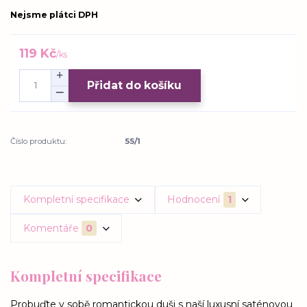
Nejsme plátci DPH
119 Kč
/
ks
Přidat do košíku
Číslo produktu:
55/1
Kompletní specifikace
Hodnocení
1
Komentáře
0
Kompletní specifikace
Probuďte v sobě romantickou duši s naší luxusní saténovou