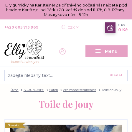
Elly gumičky na Karlštejně! Za příznivého počasí nás najdete pod
hradem Karlštejn: od Pátku 7.8. každý den od 11-17h, 8.8. Říčany-
Masarykovo nám. 8-12h
0
ks
+420 605 713 969
CZK
0 Kč
Menu
Hledat
Úvod
SCRUNCHIES
Satén
Vzorované scrunchies
Toile de Jouy
Toile de Jouy
Novinka