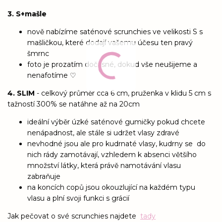
3. S+mašle
nově nabízíme saténové scrunchies ve velikosti S s
mašličkou, které dodají vašemu účesu ten pravý
šmrnc
foto je prozatím dočasné, dokud vše neušijeme a
nenafotíme ♡
4. SLIM
- celkový průměr cca 6 cm, pruženka v klidu 5 cm s
tažností 300% se natáhne až na 20cm
ideální výběr úzké saténové gumičky pokud chcete
nenápadnost, ale stále si udržet vlasy zdravé
nevhodné jsou ale pro kudrnaté vlasy, kudrny se do
nich rády zamotávají, vzhledem k absenci většího
množství látky, která právě namotávání vlasu
zabraňuje
na koncích copů jsou okouzlující na každém typu
vlasu a plní svoji funkci s grácií
Jak pečovat o své scrunchies najdete
tady