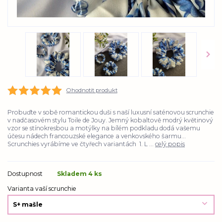
Ohodnotit produkt
Probuďte v sobě romantickou duši s naší luxusní saténovou scrunchie
v nadčasovém stylu Toile de Jouy. Jemný kobaltově modrý květinový
vzor se stínokresbou a motýlky na bílém podkladu dodá vašemu
účesu nádech francouzské elegance a venkovského šarmu...
Scrunchies vyrábíme ve čtyřech variantách 1. L ...
celý popis
Dostupnost
Skladem 4 ks
Varianta vaší scrunchie