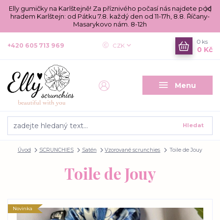
Elly gumičky na Karlštejně! Za příznivého počasí nás najdete pod
hradem Karlštejn: od Pátku 7.8. každý den od 11-17h, 8.8. Říčany-
Masarykovo nám. 8-12h
0
ks
+420 605 713 969
CZK
0 Kč
Menu
Hledat
Úvod
SCRUNCHIES
Satén
Vzorované scrunchies
Toile de Jouy
Toile de Jouy
Novinka