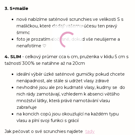
3. S+mašle
nově nabízíme saténové scrunchies ve velikosti S s
mašličkou, které dodají vašemu účesu ten pravý
šmrnc
foto je prozatím dočasné, dokud vše neušijeme a
nenafotíme ♡
4. SLIM
- celkový průměr cca 6 cm, pruženka v klidu 5 cm s
tažností 300% se natáhne až na 20cm
ideální výběr úzké saténové gumičky pokud chcete
nenápadnost, ale stále si udržet vlasy zdravé
nevhodné jsou ale pro kudrnaté vlasy, kudrny se do
nich rády zamotávají, vzhledem k absenci většího
množství látky, která právě namotávání vlasu
zabraňuje
na koncích copů jsou okouzlující na každém typu
vlasu a plní svoji funkci s grácií
Jak pečovat o své scrunchies najdete
tady