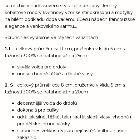
scrunchie v nadčasovém stylu Toile de Jouy. Jemný
kobaltově modrý květinový vzor se stínokresbou a motýlky
na bílém podkladu dodá vašemu účesu nádech francouzské
elegance a venkovského šarmu...
Scrunchies vyrábíme ve čtyřech variantách
1. L
- celkový průměr cca 11 cm, pruženka v klidu 6 cm s
tažností 300% se natáhne až na 25cm
skvělá volba pro drdoly
unese i hodně těžké a dlouhé vlasy
2. S
- celkový průměr cca 8 cm, pruženka v klidu 5 cm s
tažností 300% se natáhne až na 20cm
decentnější volba do drdolů
dokonalá pro culíky
udrží jak silné, těžké, tak i kratší, slabší vlasy, vhodná i
pro dětské jemné vlásky
scrunchies velikosti S jsou nejčastější volbou našich
zákaznic