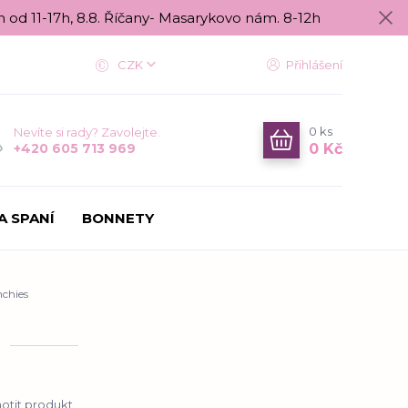
n od 11-17h, 8.8. Říčany- Masarykovo nám. 8-12h
CZK
Přihlášení
0
ks
Nevíte si rady? Zavolejte.
0 Kč
+420 605 713 969
A SPANÍ
BONNETY
nchies
tit produkt