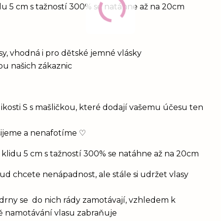
idu 5 cm s tažností 300% se natáhne až na 20cm
vlasy, vhodná i pro dětské jemné vlásky
bou našich zákaznic
ikosti S s mašličkou, které dodají vašemu účesu ten
šijeme a nenafotíme ♡
 klidu 5 cm s tažností 300% se natáhne až na 20cm
d chcete nenápadnost, ale stále si udržet vlasy
drny se do nich rády zamotávají, vzhledem k
vě namotávání vlasu zabraňuje