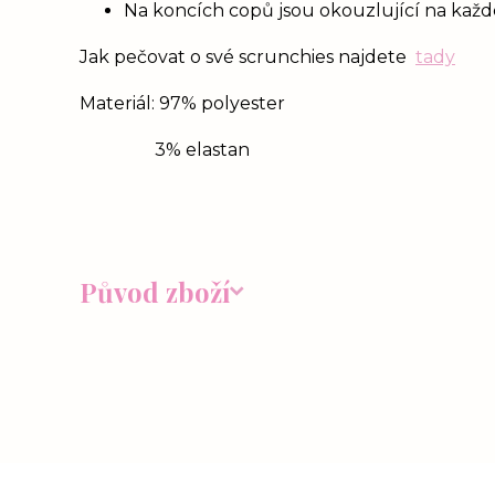
Na koncích copů jsou okouzlující na každém
Jak pečovat o své scrunchies najdete
tady
Materiál: 97% polyester
3% elastan
Původ zboží