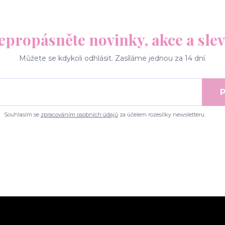
epropásněte novinky, akce a slev
Můžete se kdykoli odhlásit. Zasíláme jednou za 14 dní.
P
Souhlasím se
zpracováním osobních údajů
za účelem rozesílky newsletteru.