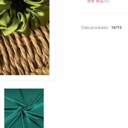
99 Kč
/
ks
Číslo produktu:
19/73