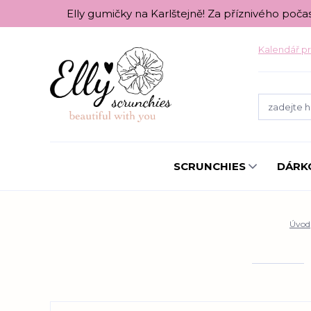
Elly gumičky na Karlštejně! Za příznivého poča
Kalendář pr
SCRUNCHIES
DÁRK
Úvod