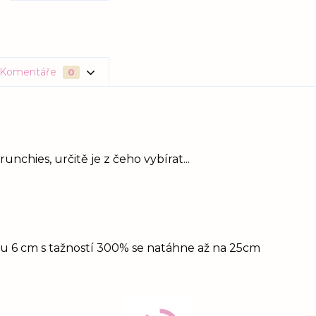
Komentáře
0
unchies, určitě je z čeho vybírat...
idu 6 cm s tažností 300% se natáhne až na 25cm