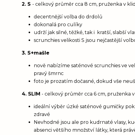
2. S
- celkový průměr cca 8 cm, pruženka v kl
decentnější volba do drdolů
dokonalá pro culíky
udrží jak silné, těžké, tak i kratší, slabší 
scrunchies velikosti S jsou nejčastější vol
3. S+mašle
nově nabízíme saténové scrunchies ve vel
pravý šmrnc
foto je prozatím dočasné, dokud vše neu
4. SLIM
- celkový průměr cca 6 cm, pruženka v
ideální výběr úzké saténové gumičky poku
zdravé
Nevhodné jsou ale pro kudrnaté vlasy, ku
absenci většího množství látky, která prá