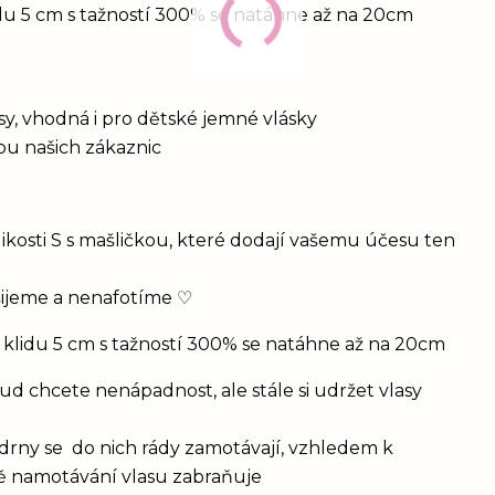
idu 5 cm s tažností 300% se natáhne až na 20cm
vlasy, vhodná i pro dětské jemné vlásky
bou našich zákaznic
ikosti S s mašličkou, které dodají vašemu účesu ten
šijeme a nenafotíme ♡
 klidu 5 cm s tažností 300% se natáhne až na 20cm
d chcete nenápadnost, ale stále si udržet vlasy
drny se do nich rády zamotávají, vzhledem k
vě namotávání vlasu zabraňuje