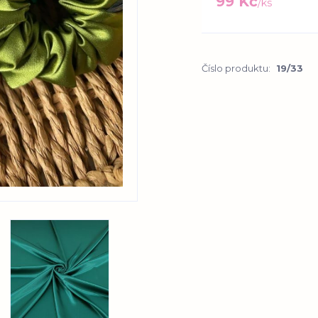
99 Kč
/
ks
Číslo produktu:
19/33