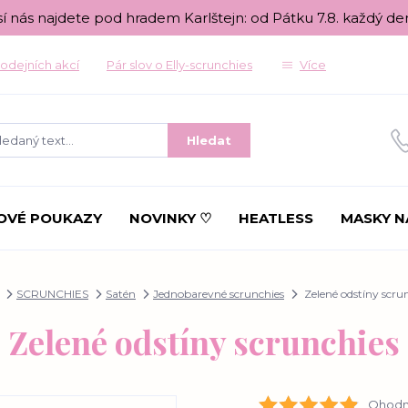
sí nás najdete pod hradem Karlštejn: od Pátku 7.8. každý de
odejních akcí
Pár slov o Elly-scrunchies
Více
Hledat
OVÉ POUKAZY
NOVINKY ♡
HEATLESS
MASKY N
SCRUNCHIES
Satén
Jednobarevné scrunchies
Zelené odstíny scru
Zelené odstíny scrunchies
Ohodno