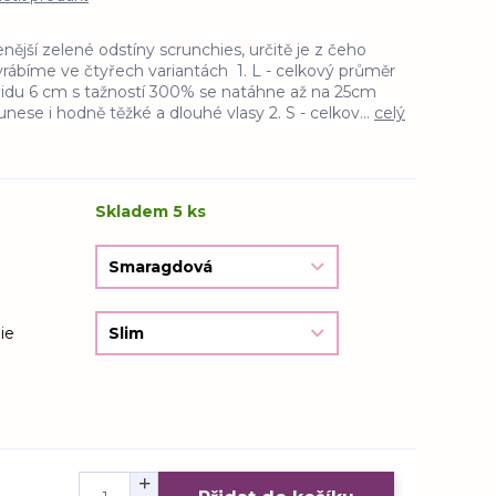
enější zelené odstíny scrunchies, určitě je z čeho
yrábíme ve čtyřech variantách 1. L - celkový průměr
klidu 6 cm s tažností 300% se natáhne až na 25cm
unese i hodně těžké a dlouhé vlasy 2. S - celkov...
celý
Skladem 5 ks
ie