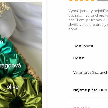
Vybrali jsme ty nejoblíb
vybírat... Scrunchies v
cca 11 cm, pruženka v 
skvělá volba pro drdoly 
popis
Dostupnost
Odstín
Varianta vaší scrunch
Nejsme plátci DPH