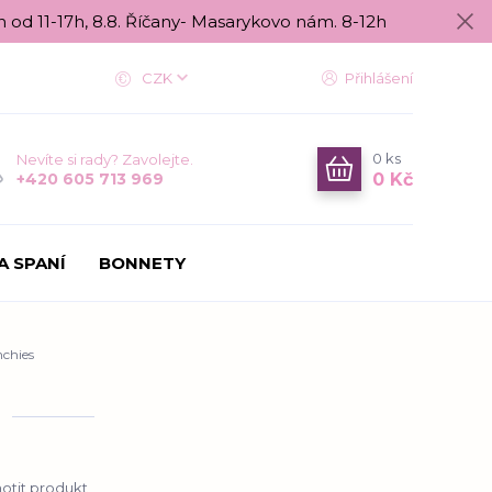
n od 11-17h, 8.8. Říčany- Masarykovo nám. 8-12h
CZK
Přihlášení
0
ks
Nevíte si rady? Zavolejte.
0 Kč
+420 605 713 969
A SPANÍ
BONNETY
nchies
tit produkt