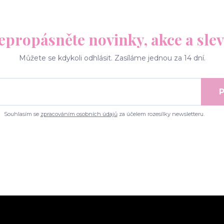
epropásněte novinky, akce a slev
Můžete se kdykoli odhlásit. Zasíláme jednou za 14 dní.
P
Souhlasím se
zpracováním osobních údajů
za účelem rozesílky newsletteru.