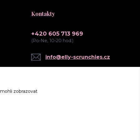
Kontakty
+420 605 713 969
(Po-Ne, 10-20 hod.)
info@elly-scrunchies.cz
 mohli zobrazovat