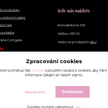
Kde nás najdete
ní podmínky
 osobních údajů
ční řád
Konvalinková 339
 a platba
Nižbor, 267 05
brána Comgate
Nebo na prodejních
akcí
Zpracování cookies
tneři potřebují Váš
souhlas
s použitím souborů cookies, aby Vám
informace týkající se Vašich zájmů.
Souhlasím
Nastavení
Vytvořeno na
Eshop-rychle.cz
Souhlas můžete odmítnout
zde
.