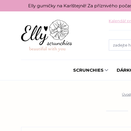
Elly gumičky na Karlštejně! Za příznivého poča
Kalendář pr
SCRUNCHIES
DÁRK
Úvod