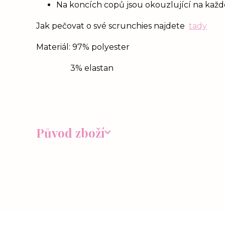
Na koncích copů jsou okouzlující na každém
Jak pečovat o své scrunchies najdete
tady
Materiál: 97% polyester
3% elastan
Původ zboží