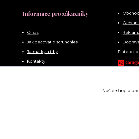
Informace pro zákazníky
Obchod
Ochrana
O nás
Reklama
Jak pečovat o scrunchies
Doprava
Jarmarky a trhy
Platební 
Kontakty
Náš e-shop a par