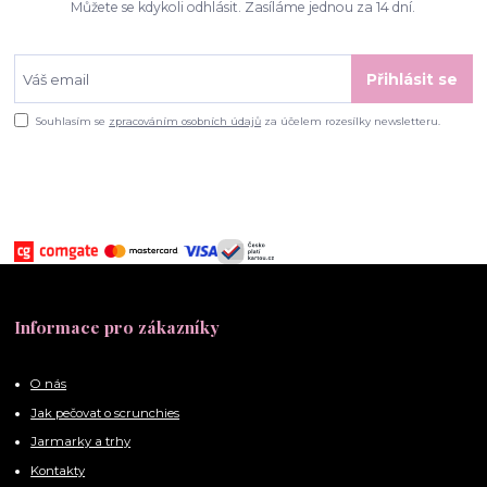
Můžete se kdykoli odhlásit. Zasíláme jednou za 14 dní.
Přihlásit se
Souhlasím se
zpracováním osobních údajů
za účelem rozesílky newsletteru.
Informace pro zákazníky
O nás
Jak pečovat o scrunchies
Jarmarky a trhy
Kontakty