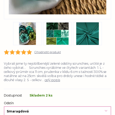
Ohodnotit produkt
Vybrali jsme ty nejoblíbenější zelené odstíny scrunchies, určitě je z
čeho vybírat... Scrunchies vyrábíme ve čtyřech variantách 1. L -
celkový průměr cca 11 cm, pruženka v klidu 6 cm s tažností 300% se
natáhne až na 25cm skvělá volba pro drdoly unese i hodně těžké a
dlouhé vlasy 2. S - celkov...
celý popis
Dostupnost
Skladem 2 ks
Odstín