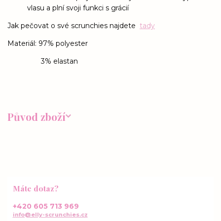
vlasu a plní svoji funkci s grácií
Jak pečovat o své scrunchies najdete
tady
Materiál: 97% polyester
3% elastan
Původ zboží
Máte dotaz?
+420 605 713 969
info@elly-scrunchies.cz