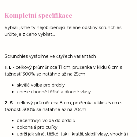
Kompletní specifikace
Vybrali jsme ty nejoblíbenější zelené odstíny scrunchies,
určitě je z čeho vybírat...
Scrunchies vyrábíme ve čtyřech variantách
1. L
- celkový průměr cca 11 cm, pruženka v klidu 6 cm s
tažností 300% se natáhne až na 25cm
skvělá volba pro drdoly
unese i hodně těžké a dlouhé vlasy
2. S
- celkový průměr cca 8 cm, pruženka v klidu 5 cm s
tažností 300% se natáhne až na 20cm
decentnější volba do drdolů
dokonalá pro culíky
udrží jak silné, těžké, tak i kratší, slabší vlasy, vhodná i