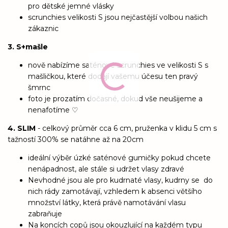
pro dětské jemné vlásky
scrunchies velikosti S jsou nejčastější volbou našich
zákaznic
3. S+mašle
nově nabízíme saténové scrunchies ve velikosti S s
mašličkou, které dodají vašemu účesu ten pravý
šmrnc
foto je prozatím dočasné, dokud vše neušijeme a
nenafotíme ♡
4. SLIM
- celkový průměr cca 6 cm, pruženka v klidu 5 cm s
tažností 300% se natáhne až na 20cm
ideální výběr úzké saténové gumičky pokud chcete
nenápadnost, ale stále si udržet vlasy zdravé
Nevhodné jsou ale pro kudrnaté vlasy, kudrny se do
nich rády zamotávají, vzhledem k absenci většího
množství látky, která právě namotávání vlasu
zabraňuje
Na koncích copů jsou okouzlující na každém typu