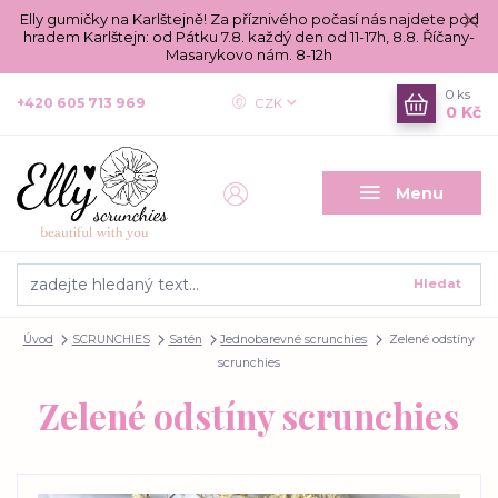
Elly gumičky na Karlštejně! Za příznivého počasí nás najdete pod
hradem Karlštejn: od Pátku 7.8. každý den od 11-17h, 8.8. Říčany-
Masarykovo nám. 8-12h
0
ks
+420 605 713 969
CZK
0 Kč
Menu
Hledat
Úvod
SCRUNCHIES
Satén
Jednobarevné scrunchies
Zelené odstíny
scrunchies
Zelené odstíny scrunchies