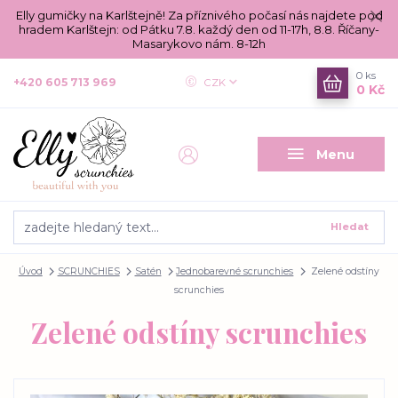
Elly gumičky na Karlštejně! Za příznivého počasí nás najdete pod
hradem Karlštejn: od Pátku 7.8. každý den od 11-17h, 8.8. Říčany-
Masarykovo nám. 8-12h
0
ks
+420 605 713 969
CZK
0 Kč
Menu
Hledat
Úvod
SCRUNCHIES
Satén
Jednobarevné scrunchies
Zelené odstíny
scrunchies
Zelené odstíny scrunchies