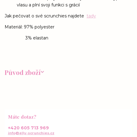
vlasu a plní svoji funkci s grácií
Jak pečovat o své scrunchies najdete
tady
Materiál: 97% polyester
3% elastan
Původ zboží
Máte dotaz?
+420 605 713 969
info@elly-scrunchies.cz