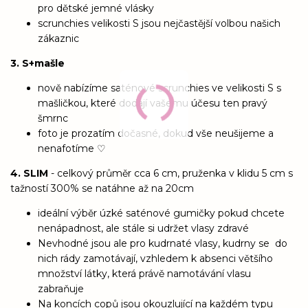
pro dětské jemné vlásky
scrunchies velikosti S jsou nejčastější volbou našich
zákaznic
3. S+mašle
nově nabízíme saténové scrunchies ve velikosti S s
mašličkou, které dodají vašemu účesu ten pravý
šmrnc
foto je prozatím dočasné, dokud vše neušijeme a
nenafotíme ♡
4. SLIM
- celkový průměr cca 6 cm, pruženka v klidu 5 cm s
tažností 300% se natáhne až na 20cm
ideální výběr úzké saténové gumičky pokud chcete
nenápadnost, ale stále si udržet vlasy zdravé
Nevhodné jsou ale pro kudrnaté vlasy, kudrny se do
nich rády zamotávají, vzhledem k absenci většího
množství látky, která právě namotávání vlasu
zabraňuje
Na koncích copů jsou okouzlující na každém typu