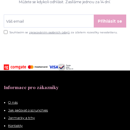
Můžete se kdykoli odhlásit. Zasíláme jednou za 14 dní.
Přihlásit se
Souhlasím se
zpracováním osobních údajů
za účelem rozesílky newsletteru.
Informace pro zákazníky
O nás
Jak pečovat o scrunchies
Jarmarky a trhy
Kontakty