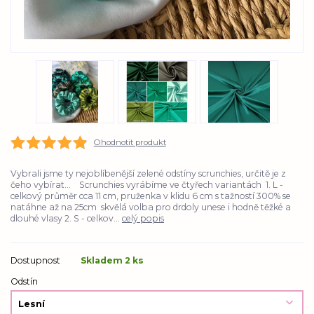
Ohodnotit produkt
Vybrali jsme ty nejoblíbenější zelené odstíny scrunchies, určitě je z
čeho vybírat... Scrunchies vyrábíme ve čtyřech variantách 1. L -
celkový průměr cca 11 cm, pruženka v klidu 6 cm s tažností 300% se
natáhne až na 25cm skvělá volba pro drdoly unese i hodně těžké a
dlouhé vlasy 2. S - celkov...
celý popis
Dostupnost
Skladem 2 ks
Odstín