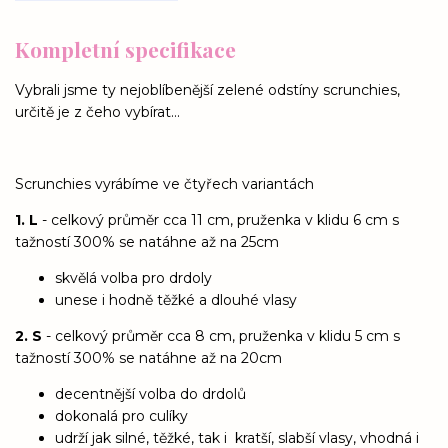
Kompletní specifikace
Vybrali jsme ty nejoblíbenější zelené odstíny scrunchies,
určitě je z čeho vybírat...
Scrunchies vyrábíme ve čtyřech variantách
1. L
- celkový průměr cca 11 cm, pruženka v klidu 6 cm s
tažností 300% se natáhne až na 25cm
skvělá volba pro drdoly
unese i hodně těžké a dlouhé vlasy
2. S
- celkový průměr cca 8 cm, pruženka v klidu 5 cm s
tažností 300% se natáhne až na 20cm
decentnější volba do drdolů
dokonalá pro culíky
udrží jak silné, těžké, tak i kratší, slabší vlasy, vhodná i