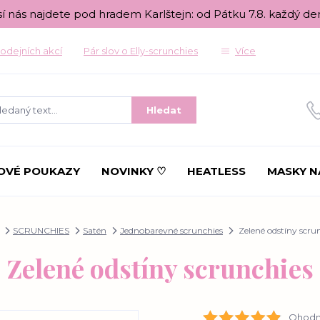
sí nás najdete pod hradem Karlštejn: od Pátku 7.8. každý de
odejních akcí
Pár slov o Elly-scrunchies
Více
Hledat
OVÉ POUKAZY
NOVINKY ♡
HEATLESS
MASKY N
SCRUNCHIES
Satén
Jednobarevné scrunchies
Zelené odstíny scru
Zelené odstíny scrunchies
Ohodno