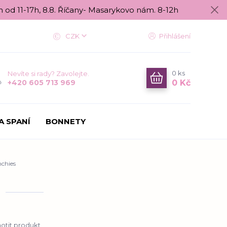
n od 11-17h, 8.8. Říčany- Masarykovo nám. 8-12h
CZK
Přihlášení
0
ks
Nevíte si rady? Zavolejte.
0 Kč
+420 605 713 969
A SPANÍ
BONNETY
nchies
tit produkt