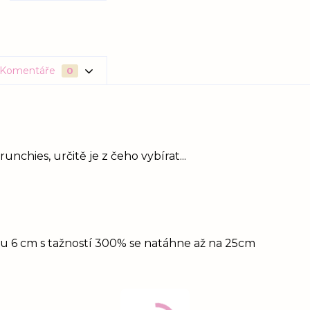
Komentáře
0
unchies, určitě je z čeho vybírat...
idu 6 cm s tažností 300% se natáhne až na 25cm