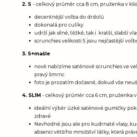
2. S
- celkový průměr cca 8 cm, pruženka v kl
decentnější volba do drdolů
dokonalá pro culíky
udrží jak silné, těžké, tak i kratší, slabší 
scrunchies velikosti S jsou nejčastější vol
3. S+mašle
nově nabízíme saténové scrunchies ve vel
pravý šmrnc
foto je prozatím dočasné, dokud vše neu
4. SLIM
- celkový průměr cca 6 cm, pruženka v
ideální výběr úzké saténové gumičky poku
zdravé
Nevhodné jsou ale pro kudrnaté vlasy, ku
absenci většího množství látky, která prá