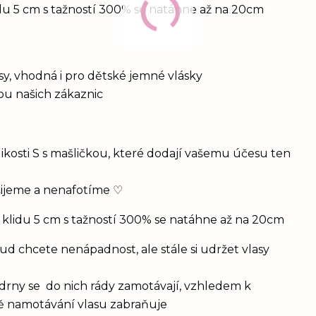
idu 5 cm s tažností 300% se natáhne až na 20cm
vlasy, vhodná i pro dětské jemné vlásky
bou našich zákaznic
ikosti S s mašličkou, které dodají vašemu účesu ten
šijeme a nenafotíme ♡
 klidu 5 cm s tažností 300% se natáhne až na 20cm
d chcete nenápadnost, ale stále si udržet vlasy
drny se do nich rády zamotávají, vzhledem k
vě namotávání vlasu zabraňuje