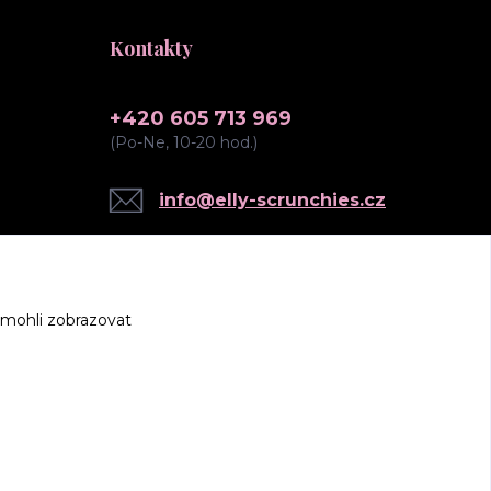
Kontakty
+420 605 713 969
(Po-Ne, 10-20 hod.)
info@elly-scrunchies.cz
 mohli zobrazovat