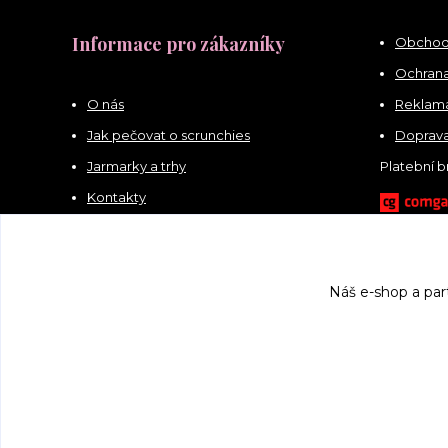
Informace pro zákazníky
Obchod
Ochrana
O nás
Reklama
Jak pečovat o scrunchies
Doprava
Jarmarky a trhy
Platební 
Kontakty
Náš e-shop a par