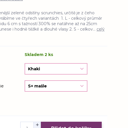
enější zelené odstíny scrunchies, určitě je z čeho
yrábíme ve čtyřech variantách 1. L - celkový průměr
klidu 6 cm s tažností 300% se natáhne až na 25cm
unese i hodně těžké a dlouhé vlasy 2. S - celkov...
celý
Skladem 2 ks
ie