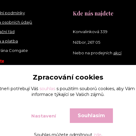
Kde nás najdete
ní podmínky
 osobních údajů
ční řád
Konvalinková 339
 a platba
Nižbor, 267 05
brána Comgate
Nebo na prodejních
akcí
Zpracování cookies
tneři potřebují Váš
souhlas
s použitím souborů cookies, aby Vám
informace týkající se Vašich zájmů.
Souhlasím
Nastavení
Vytvořeno na
Eshop-rychle.cz
Souhlas můžete odmítnout
zde
.