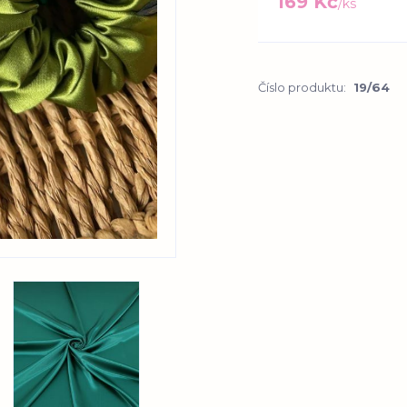
169 Kč
/
ks
Číslo produktu:
19/64