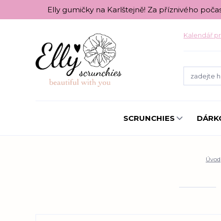
Elly gumičky na Karlštejně! Za příznivého poča
Kalendář pr
SCRUNCHIES
DÁRK
Úvod