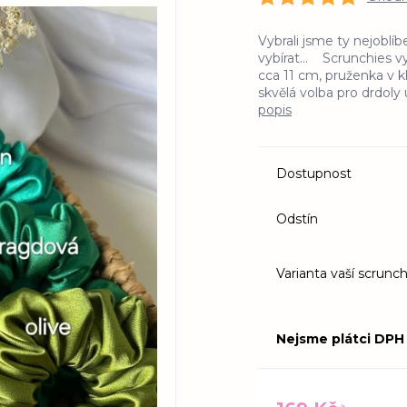
Vybrali jsme ty nejoblíb
vybírat... Scrunchies v
cca 11 cm, pruženka v 
skvělá volba pro drdoly 
popis
Dostupnost
Odstín
Varianta vaší scrunch
Nejsme plátci DPH