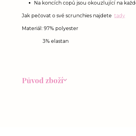
Na koncích copů jsou okouzlující na každém
Jak pečovat o své scrunchies najdete
tady
Materiál: 97% polyester
3% elastan
Původ zboží