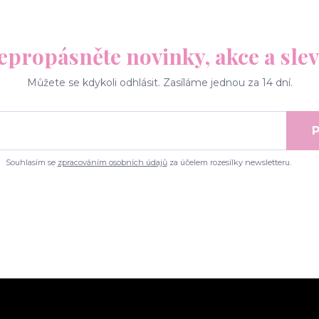
epropásněte novinky, akce a slev
Můžete se kdykoli odhlásit. Zasíláme jednou za 14 dní.
P
Souhlasím se
zpracováním osobních údajů
za účelem rozesílky newsletteru.