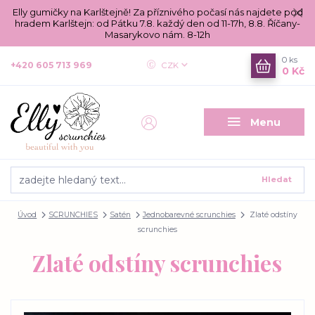
Elly gumičky na Karlštejně! Za příznivého počasí nás najdete pod
hradem Karlštejn: od Pátku 7.8. každý den od 11-17h, 8.8. Říčany-
Masarykovo nám. 8-12h
0
ks
+420 605 713 969
CZK
0 Kč
Menu
Hledat
Úvod
SCRUNCHIES
Satén
Jednobarevné scrunchies
Zlaté odstíny
scrunchies
Zlaté odstíny scrunchies