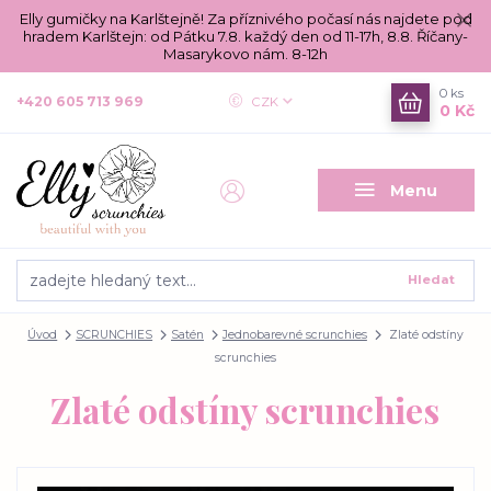
Elly gumičky na Karlštejně! Za příznivého počasí nás najdete pod
hradem Karlštejn: od Pátku 7.8. každý den od 11-17h, 8.8. Říčany-
Masarykovo nám. 8-12h
0
ks
+420 605 713 969
CZK
0 Kč
Menu
Hledat
Úvod
SCRUNCHIES
Satén
Jednobarevné scrunchies
Zlaté odstíny
scrunchies
Zlaté odstíny scrunchies