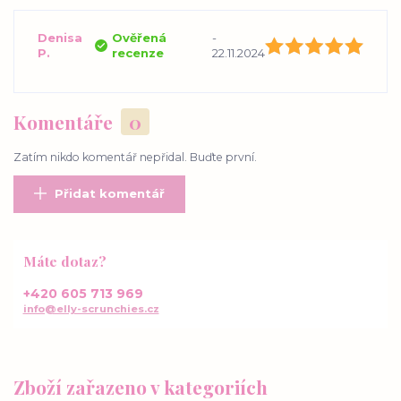
Denisa
Ověřená
-
P.
recenze
22.11.2024
Komentáře
0
Zatím nikdo komentář nepřidal. Buďte první.
Přidat komentář
Máte dotaz?
+420 605 713 969
info@elly-scrunchies.cz
Zboží zařazeno v kategoriích