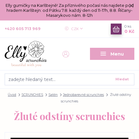
Elly gumičky na Karlštejně! Za příznivého počasí nás najdete pod
hradem Karlštejn: od Pátku 7.8. každý den od 11-17h, 8.8. Říčany-
Masarykovo nám. 8-12h
0
ks
+420 605 713 969
CZK
0 Kč
Menu
Hledat
Úvod
SCRUNCHIES
Satén
Jednobarevné scrunchies
Žluté odstíny
scrunchies
Žluté odstíny scrunchies