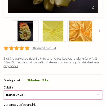
Ohodnotit produkt
Žlutá je barva pozitivní a tyto scrunchies jsou opravdu krásné. Váš
účes Vám rozhodně rozzáří... Materiál- polyester s příměsí elastanu
celý popis
Dostupnost
Skladem 9 ks
Odstín
Varianta vaší scrunchie