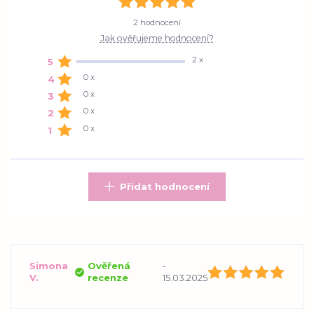
2 hodnocení
Jak ověřujeme hodnocení?
2 x
5
0 x
4
0 x
3
0 x
2
0 x
1
Přidat hodnocení
Simona
Ověřená
-
V.
recenze
15.03.2025