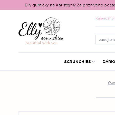
Elly gumičky na Karlštejně! Za příznivého poča
Kalendář pr
SCRUNCHIES
DÁRK
Úvo