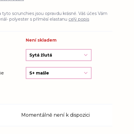
í a tyto scrunchies jsou opravdu krásné. Váš účes Vám
riál- polyester s příměsí elastanu
celý popis
Není skladem
ie
Momentálně není k dispozici