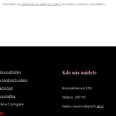
Souhlasím se
zpracováním osobních údajů
za účelem rozesílky newsletteru.
Kde nás najdete
ní podmínky
 osobních údajů
ční řád
Konvalinková 339
 a platba
Nižbor, 267 05
brána Comgate
Nebo na prodejních
akcí