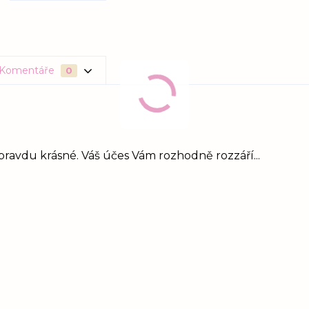
Komentáře
0
 opravdu krásné. Váš účes Vám rozhodně rozzáří...