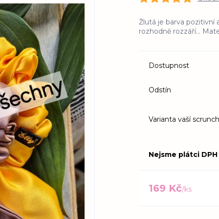
Žlutá je barva pozitivn
rozhodně rozzáří... Mate
Dostupnost
Odstín
Varianta vaší scrunch
Nejsme plátci DPH
169 Kč
/
ks