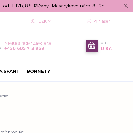
n od 11-17h, 8.8. Říčany- Masarykovo nám. 8-12h
CZK
Přihlášení
0
ks
Nevíte si rady? Zavolejte.
0 Kč
+420 605 713 969
A SPANÍ
BONNETY
chies
tit produkt