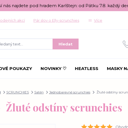
sí nás najdete pod hradem Karlštejn: od Pátku 7.8. každý de
odejních akcí
Pár slov o Elly-scrunchies
Více
Hledat
OVÉ POUKAZY
NOVINKY ♡
HEATLESS
MASKY N
d
SCRUNCHIES
Satén
Jednobarevné scrunchies
Žluté odstíny scrun
Žluté odstíny scrunchies
Ohodno