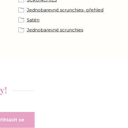
Jednobarevné scrunchies- přehled
Satén
Jednobarevné scrunchies
y!
řihlásit se