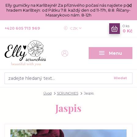
Elly gumičky na Karlštejně! Za příznivého počasí nás najdete pod
hradem Karlštejn: od Pátku 7.8. každý den od 11-17h, 8.8. Říčany-
Masarykovo nám. 8-12h
0
ks
+420 605 713 969
CZK
0 Kč
Menu
Hledat
Úvod
SCRUNCHIES
Jaspis
Jaspis