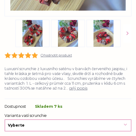
Ohodnotit produkt
Luxusní scrunchie z luxusního saténu v barvách červeného jaspisu, i
tahle kráska je šetrná pro vaše vlasy, skvěle drží a rozhodně bude
krásnou ozdobou vašeho účesu.. Scrunchies vyrábíme ve čtyřech
variantách 1. L - celkový průměr cca 11 cm, pruženka v klidu 6 cm s
tažností 300% se natáhne až na 2...
celý popis
Dostupnost
Skladem 7 ks
Varianta vaší scrunchie