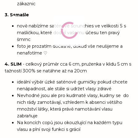
zákaznic
3. S+mašle
nově nabízíme saténové scrunchies ve velikosti S s
mašličkou, které dodají vašemu účesu ten pravý
šmrnc
foto je prozatím dočasné, dokud vše neušijeme a
nenafotíme ♡
4. SLIM
- celkový průměr cca 6 cm, pruženka v klidu 5 cm s
tažností 300% se natáhne až na 20cm
ideální výběr úzké saténové gumičky pokud chcete
nenápadnost, ale stále si udržet vlasy zdravé
Nevhodné jsou ale pro kudrnaté vlasy, kudrny se do
nich rády zamotávají, vzhledem k absenci většího
množství látky, která právě namotávání vlasu
zabraňuje
Na koncích copů jsou okouzlující na každém typu
vlasu a plní svoji funkci s grácií