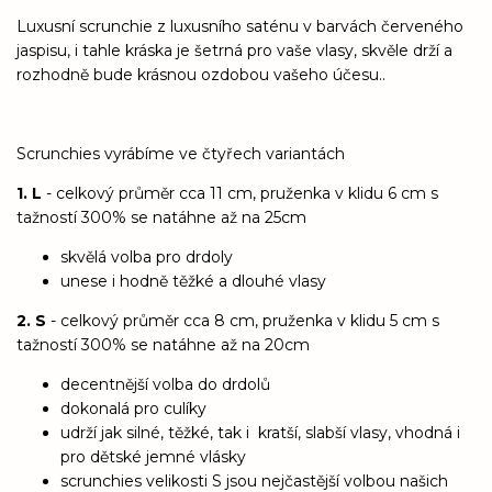
Luxusní scrunchie z luxusního saténu v barvách červeného
jaspisu, i tahle kráska je šetrná pro vaše vlasy, skvěle drží a
rozhodně bude krásnou ozdobou vašeho účesu..
Scrunchies vyrábíme ve čtyřech variantách
1. L
- celkový průměr cca 11 cm, pruženka v klidu 6 cm s
tažností 300% se natáhne až na 25cm
skvělá volba pro drdoly
unese i hodně těžké a dlouhé vlasy
2. S
- celkový průměr cca 8 cm, pruženka v klidu 5 cm s
tažností 300% se natáhne až na 20cm
decentnější volba do drdolů
dokonalá pro culíky
udrží jak silné, těžké, tak i kratší, slabší vlasy, vhodná i
pro dětské jemné vlásky
scrunchies velikosti S jsou nejčastější volbou našich