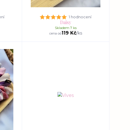
ení
1 hodnocení
Daisy
Skladem 7 ks
119 Kč
/
ks
cena od