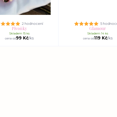
2 hodnocení
5 hodnoc
Pivoňky
Glamour
Skladem 15 ks
Skladem 14 ks
99 Kč
119 Kč
/
ks
/
ks
cena od
cena od