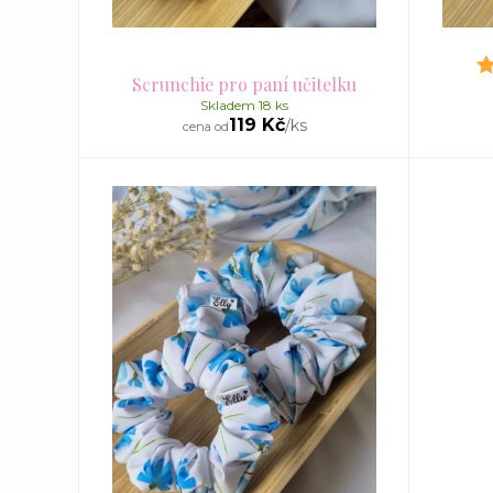
Scrunchie pro paní učitelku
Skladem 18 ks
119 Kč
/
ks
cena od