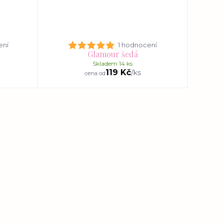
ení
1 hodnocení
Glamour šedá
Skladem 14 ks
119 Kč
/
ks
cena od