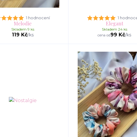
1 hodnocení
1 hodnoc
Melodie
Elegant
Skladem 9 ks
Skladem 24 ks
119 Kč
99 Kč
/
ks
/
ks
cena od