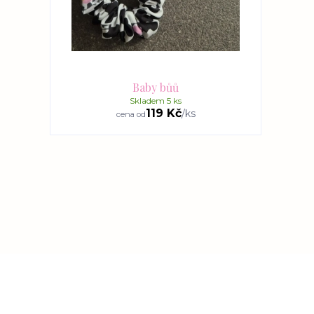
Baby bůů
Skladem 5 ks
119 Kč
/
ks
cena od