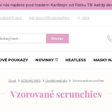
sí nás najdete pod hradem Karlštejn: od Pátku 7.8. každý de
odejních akcí
Pár slov o Elly-scrunchies
Více
Hledat
OVÉ POUKAZY
NOVINKY ♡
HEATLESS
MASKY N
Úvod
SCRUNCHIES
Umělé hedvábí
Vzorované scrunchies
Vzorované scrunchies