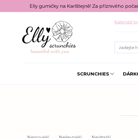
Elly gumičky na Karlštejně! Za příznivého poča
Kalendář pr
SCRUNCHIES
DÁRK
Nejnovější
Nejlevnější
Nejdražší