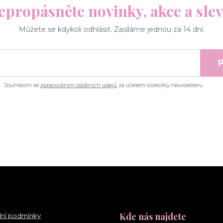
epropásněte novinky, akce a slev
Můžete se kdykoli odhlásit. Zasíláme jednou za 14 dní.
P
Souhlasím se
zpracováním osobních údajů
za účelem rozesílky newsletteru.
Kde nás najdete
ní podmínky