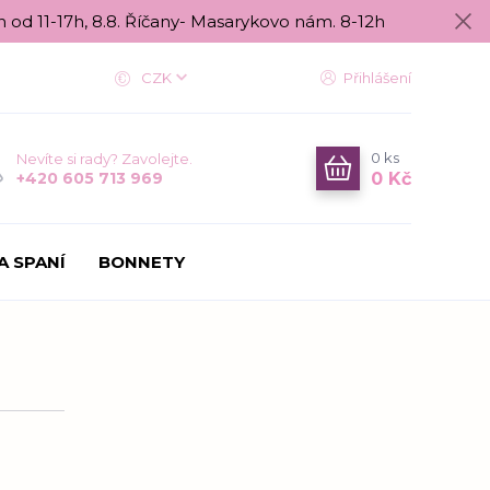
n od 11-17h, 8.8. Říčany- Masarykovo nám. 8-12h
CZK
Přihlášení
0
ks
Nevíte si rady? Zavolejte.
0 Kč
+420 605 713 969
A SPANÍ
BONNETY