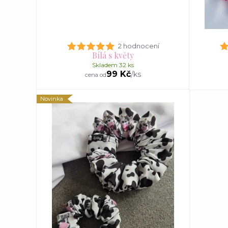
2 hodnocení
Bílá s květy
Skladem 32 ks
99 Kč
/
ks
cena od
Novinka