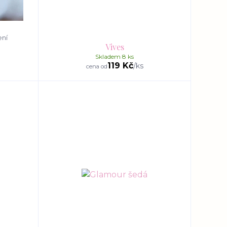
ení
Vives
Skladem 8 ks
119 Kč
/
ks
cena od