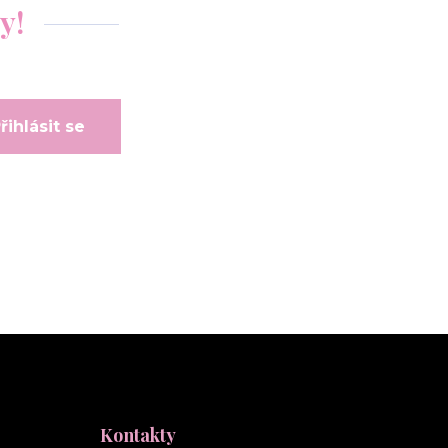
y!
řihlásit se
Kontakty