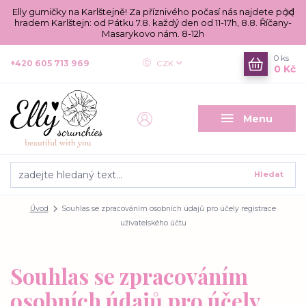
Elly gumičky na Karlštejně! Za příznivého počasí nás najdete pod
hradem Karlštejn: od Pátku 7.8. každý den od 11-17h, 8.8. Říčany-
Masarykovo nám. 8-12h
0
ks
+420 605 713 969
CZK
0 Kč
Menu
Hledat
Úvod
Souhlas se zpracováním osobních údajů pro účely registrace
uživatelského účtu
Souhlas se zpracováním
osobních údajů pro účely