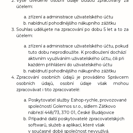
Výše uvedené osobní údaje budou zpracovány za
účelem:
zřízení a administrace uživatelského účtu
nabídnutí pohodlnějšího nákupního zážitku
Souhlas udělujete na zpracování po dobu
5 let a to za
účelem:
zřízení a administrace uživatelského účtu, pokud
tuto dobu neprodloužíte. K prodloužení dochází
aktivním využíváním uživatelského účtu, čili při
každém přihlášení do uživatelského účtu
nabídnutí pohodlnějšího nákupního zážitku
Zpracování osobních údajů je prováděno Správcem
osobních údajů, osobní údaje však mohou
zpracovávat i tito zpracovatelé:
Poskytovatel služby Eshop-rychle, provozované
společností Golemos s.r.o., sídlem Zátkovo
nábřeží 448/73, 370 01, České Budějovice
Případně další poskytovatelé zpracovatelských
softwarů, služeb a aplikací, které však
v současné době společnost nevyužívá.