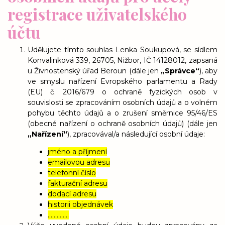
registrace uživatelského
účtu
Udělujete tímto souhlas Lenka Soukupová, se sídlem
Konvalinková 339, 26705, Nižbor, IČ 14128012, zapsaná
u Živnostenský úřad Beroun (dále jen
„Správce“
), aby
ve smyslu nařízení Evropského parlamentu a Rady
(EU) č. 2016/679 o ochraně fyzických osob v
souvislosti se zpracováním osobních údajů a o volném
pohybu těchto údajů a o zrušení směrnice 95/46/ES
(obecné nařízení o ochraně osobních údajů) (dále jen
„Nařízení“
), zpracovával/a následující osobní údaje:
jméno a příjmení
emailovou adresu
telefonní číslo
fakturační adresu
dodací adresu
historii objednávek
…………..