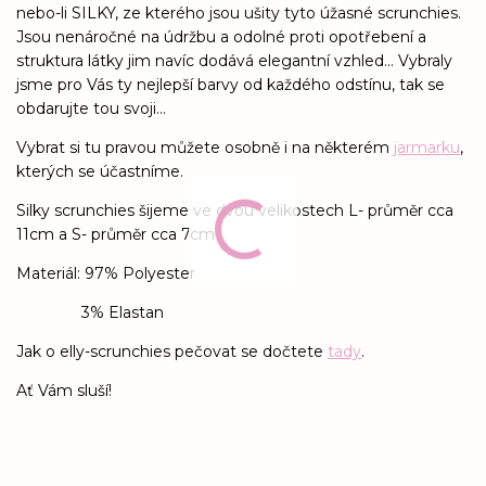
nebo-li SILKY, ze kterého jsou ušity tyto úžasné scrunchies.
Jsou nenáročné na údržbu a odolné proti opotřebení a
struktura látky jim navíc dodává elegantní vzhled... Vybraly
jsme pro Vás ty nejlepší barvy od každého odstínu, tak se
obdarujte tou svoji...
Vybrat si tu pravou můžete osobně i na některém
jarmarku
,
kterých se účastníme.
Silky scrunchies šijeme ve dvou velikostech L- průměr cca
11cm a S- průměr cca 7cm
Materiál: 97% Polyester
3% Elastan
Jak o elly-scrunchies pečovat se dočtete
tady
.
Ať Vám sluší!