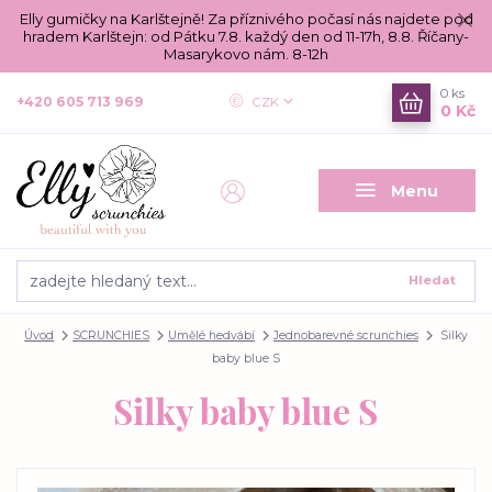
Elly gumičky na Karlštejně! Za příznivého počasí nás najdete pod
hradem Karlštejn: od Pátku 7.8. každý den od 11-17h, 8.8. Říčany-
Masarykovo nám. 8-12h
0
ks
+420 605 713 969
CZK
0 Kč
Menu
Hledat
Úvod
SCRUNCHIES
Umělé hedvábí
Jednobarevné scrunchies
Silky
baby blue S
Silky baby blue S