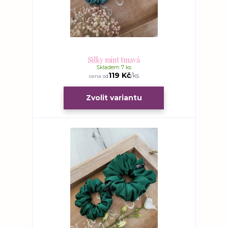
Silky mint tmavá
Skladem 7 ks
119 Kč
/
ks
cena od
Zvolit variantu