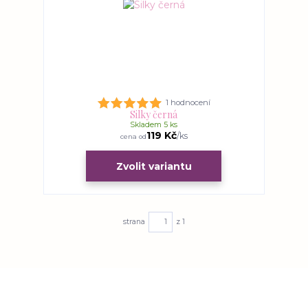
1 hodnocení
Silky černá
Skladem 5 ks
119 Kč
/
ks
cena od
Zvolit variantu
strana
z 1