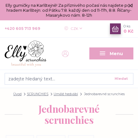
Elly gumičky na Karlštejně! Za příznivého počasí nás najdete pod
hradem Karlštejn: od Pátku 7.8. každý den od 11-17h, 8.8. Říčany-
Masarykovo nám. 8-12h
0
ks
+420 605 713 969
CZK
0 Kč
Menu
Hledat
Úvod
SCRUNCHIES
Umělé hedvábí
Jednobarevné scrunchies
Jednobarevné
scrunchies