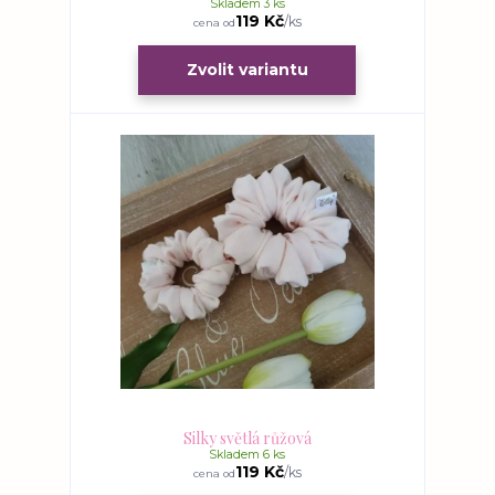
Skladem 3 ks
119 Kč
/
ks
cena od
Zvolit variantu
Silky světlá růžová
Skladem 6 ks
119 Kč
/
ks
cena od