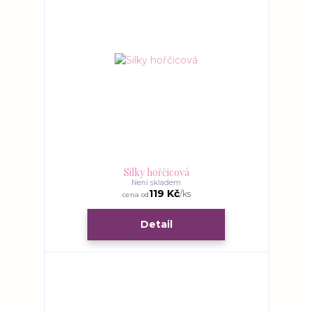
Silky hořčicová
Není skladem
119 Kč
/
ks
cena od
Detail