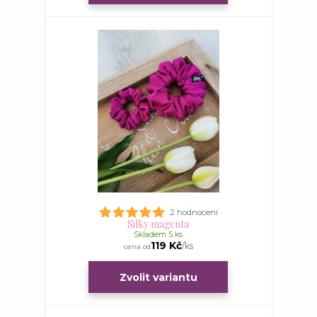
2 hodnocení
Silky magenta
Skladem 5 ks
119 Kč
/
ks
cena od
Zvolit variantu