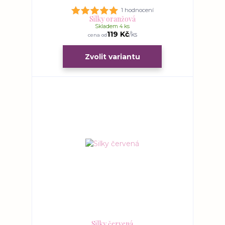
1 hodnocení
Silky oranžová
Skladem 4 ks
119 Kč
/
ks
cena od
Zvolit variantu
Silky červená