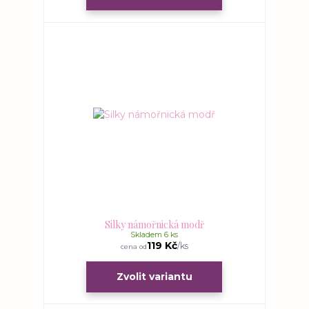
Silky námořnická modř
Skladem 6 ks
119 Kč
/
ks
cena od
Zvolit variantu