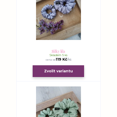
Silky lila
Skladem 5 ks
119 Kč
/
ks
cena od
Zvolit variantu