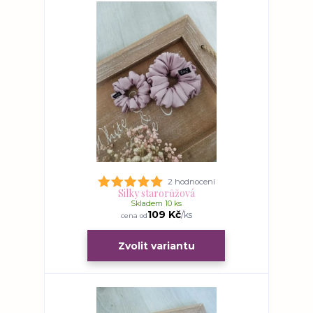
2 hodnocení
Silky starorůžová
Skladem 10 ks
109 Kč
/
ks
cena od
Zvolit variantu