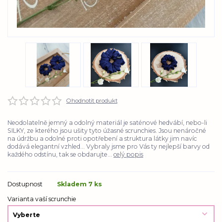
Ohodnotit produkt
Neodolatelně jemný a odolný materiál je saténové hedvábí, nebo-li
SILKY, ze kterého jsou ušity tyto úžasné scrunchies. Jsou nenáročné
na údržbu a odolné proti opotřebení a struktura látky jim navíc
dodává elegantní vzhled... Vybraly jsme pro Vás ty nejlepší barvy od
každého odstínu, tak se obdarujte...
celý popis
Dostupnost
Skladem 7 ks
Varianta vaší scrunchie