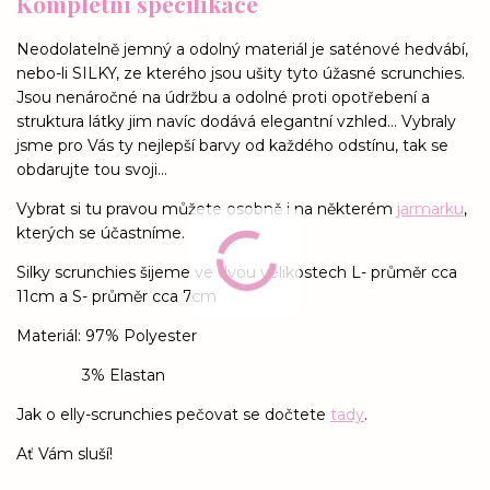
Kompletní specifikace
Neodolatelně jemný a odolný materiál je saténové hedvábí,
nebo-li SILKY, ze kterého jsou ušity tyto úžasné scrunchies.
Jsou nenáročné na údržbu a odolné proti opotřebení a
struktura látky jim navíc dodává elegantní vzhled... Vybraly
jsme pro Vás ty nejlepší barvy od každého odstínu, tak se
obdarujte tou svoji...
Vybrat si tu pravou můžete osobně i na některém
jarmarku
,
kterých se účastníme.
Silky scrunchies šijeme ve dvou velikostech L- průměr cca
11cm a S- průměr cca 7cm
Materiál: 97% Polyester
3% Elastan
Jak o elly-scrunchies pečovat se dočtete
tady
.
Ať Vám sluší!