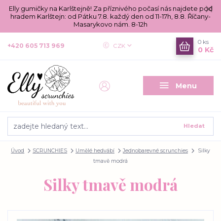
Elly gumičky na Karlštejně! Za příznivého počasí nás najdete pod
hradem Karlštejn: od Pátku 7.8. každý den od 11-17h, 8.8. Říčany-
Masarykovo nám. 8-12h
0
ks
+420 605 713 969
CZK
0 Kč
Menu
Hledat
Úvod
SCRUNCHIES
Umělé hedvábí
Jednobarevné scrunchies
Silky
tmavě modrá
Silky tmavě modrá