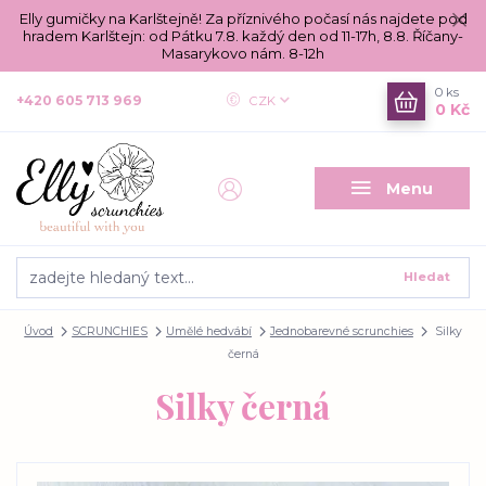
Elly gumičky na Karlštejně! Za příznivého počasí nás najdete pod
hradem Karlštejn: od Pátku 7.8. každý den od 11-17h, 8.8. Říčany-
Masarykovo nám. 8-12h
0
ks
+420 605 713 969
CZK
0 Kč
Menu
Hledat
Úvod
SCRUNCHIES
Umělé hedvábí
Jednobarevné scrunchies
Silky
černá
Silky černá