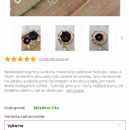
Ohodnotit produkt
Neodolatelně jemný a odolný materiál je saténové hedvábí, nebo-li
SILKY, ze kterého jsou ušity tyto úžasné scrunchies. Jsou nenáročné
na údržbu a odolné proti opotřebení a struktura látky jim navíc
dodává elegantní vzhled... Vybraly jsme pro Vás ty nejlepší barvy od
každého odstínu, tak se obdarujte...
celý popis
Dostupnost
Skladem 5 ks
Varianta vaší scrunchie