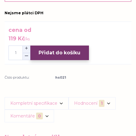
Nejsme plátci DPH
cena od
119 Kč
/
ks
Přidat do košíku
Číslo produktu:
hs021
Kompletní specifikace
Hodnocení
1
Komentáře
0