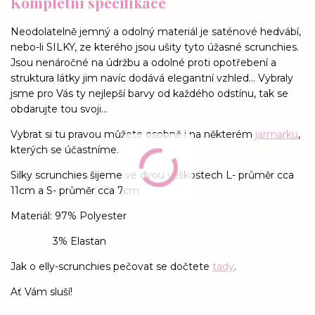
Kompletní specifikace
Neodolatelně jemný a odolný materiál je saténové hedvábí,
nebo-li SILKY, ze kterého jsou ušity tyto úžasné scrunchies.
Jsou nenáročné na údržbu a odolné proti opotřebení a
struktura látky jim navíc dodává elegantní vzhled... Vybraly
jsme pro Vás ty nejlepší barvy od každého odstínu, tak se
obdarujte tou svoji...
Vybrat si tu pravou můžete osobně i na některém
jarmarku
,
kterých se účastníme.
Silky scrunchies šijeme ve dvou velikostech L- průměr cca
11cm a S- průměr cca 7cm
Materiál: 97% Polyester
3% Elastan
Jak o elly-scrunchies pečovat se dočtete
tady
.
Ať Vám sluší!