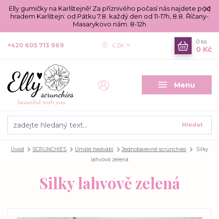
Elly gumičky na Karlštejně! Za příznivého počasí nás najdete pod
hradem Karlštejn: od Pátku 7.8. každý den od 11-17h, 8.8. Říčany-
Masarykovo nám. 8-12h
0
ks
+420 605 713 969
CZK
0 Kč
Menu
Hledat
Úvod
SCRUNCHIES
Umělé hedvábí
Jednobarevné scrunchies
Silky
lahvově zelená
Silky lahvově zelená