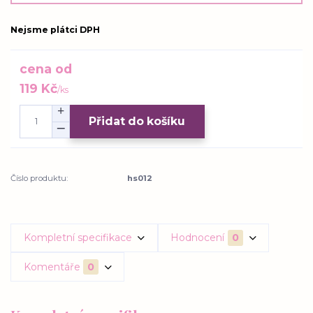
Nejsme plátci DPH
cena od
119 Kč
/
ks
Přidat do košíku
Číslo produktu:
hs012
Kompletní specifikace
Hodnocení
0
Komentáře
0