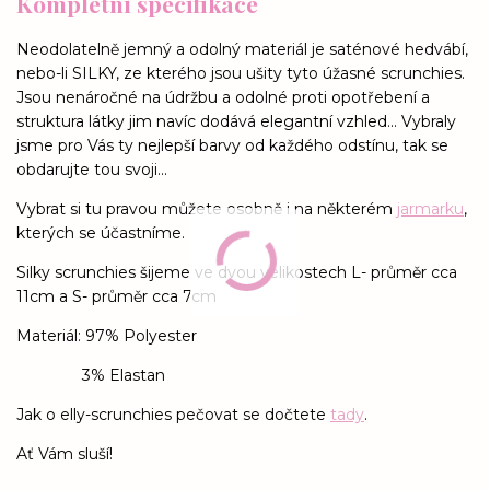
Kompletní specifikace
Neodolatelně jemný a odolný materiál je saténové hedvábí,
nebo-li SILKY, ze kterého jsou ušity tyto úžasné scrunchies.
Jsou nenáročné na údržbu a odolné proti opotřebení a
struktura látky jim navíc dodává elegantní vzhled... Vybraly
jsme pro Vás ty nejlepší barvy od každého odstínu, tak se
obdarujte tou svoji...
Vybrat si tu pravou můžete osobně i na některém
jarmarku
,
kterých se účastníme.
Silky scrunchies šijeme ve dvou velikostech L- průměr cca
11cm a S- průměr cca 7cm
Materiál: 97% Polyester
3% Elastan
Jak o elly-scrunchies pečovat se dočtete
tady
.
Ať Vám sluší!