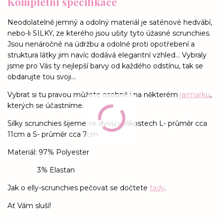
Kompletní specifikace
Neodolatelně jemný a odolný materiál je saténové hedvábí,
nebo-li SILKY, ze kterého jsou ušity tyto úžasné scrunchies.
Jsou nenáročné na údržbu a odolné proti opotřebení a
struktura látky jim navíc dodává elegantní vzhled... Vybraly
jsme pro Vás ty nejlepší barvy od každého odstínu, tak se
obdarujte tou svoji...
Vybrat si tu pravou můžete osobně i na některém
jarmarku
,
kterých se účastníme.
Silky scrunchies šijeme ve dvou velikostech L- průměr cca
11cm a S- průměr cca 7cm
Materiál: 97% Polyester
3% Elastan
Jak o elly-scrunchies pečovat se dočtete
tady
.
Ať Vám sluší!