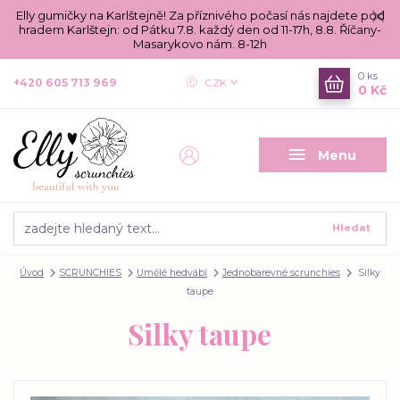
Elly gumičky na Karlštejně! Za příznivého počasí nás najdete pod
hradem Karlštejn: od Pátku 7.8. každý den od 11-17h, 8.8. Říčany-
Masarykovo nám. 8-12h
0
ks
+420 605 713 969
CZK
0 Kč
Menu
Hledat
Úvod
SCRUNCHIES
Umělé hedvábí
Jednobarevné scrunchies
Silky
taupe
Silky taupe