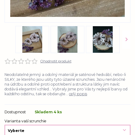
Ohodnotit produkt
Neodolatelně jemný a odolný materiál je saténové hedvábí, nebo-li
SILKY, ze kterého jsou ušity tyto úžasné scrunchies. Jsou nenáročné
na údržbu a odolné proti opotřebení a struktura látky jim navíc
dodává elegantní vzhled... Vybraly jsme pro Vás ty nejlepší barvy od
každého odstínu, tak se obdarujte...
celý popis
Dostupnost
Skladem 4 ks
Varianta vaší scrunchie