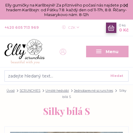
Elly gumičky na Karlštejně! Za příznivého počasí nás najdete pod
hradem Karlštejn: od Pátku 7.8. každý den od 11-17h, 8.8. Říčany-
Masarykovo nám. 8-12h
0
ks
+420 605 713 969
CZK
0 Kč
Menu
Hledat
Úvod
SCRUNCHIES
Umělé hedvábí
Jednobarevné scrunchies
Silky
bílá S
Silky bílá S