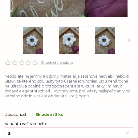
Ohodnotit produkt
Neodolatelně jemný a odolný materiál je saténové hedvábí, nebo-li
SILKY, ze kterého jsou ušity tyto úžasné scrunchies. Jsou nenáročné
na údržbu a odolné proti opotřebení a struktura látky jim navíc
dodává elegantní vzhled... Vybraly jsme pro Vás ty nejlepší barvy od
každého odstínu, tak se obdarujte...
celý popis
Dostupnost
Skladem 3 ks
Varianta vaší scrunchie