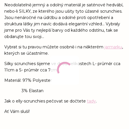
Neodolatelně jemný a odolný materiál je saténové hedvábí,
nebo-li SILKY, ze kterého jsou ušity tyto úžasné scrunchies.
Jsou nenáročné na údržbu a odolné proti opotřebení a
struktura látky jim navíc dodává elegantní vzhled... Vybraly
jsme pro Vás ty nejlepší barvy od každého odstínu, tak se
obdarujte tou svoji...
Vybrat si tu pravou můžete osobně i na některém
jarmarku
,
kterých se účastníme.
Silky scrunchies šijeme ve dvou velikostech L- průměr cca
11cm a S- průměr cca 7cm
Materiál: 97% Polyester
3% Elastan
Jak o elly-scrunchies pečovat se dočtete
tady
.
Ať Vám sluší!