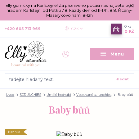
Elly gumičky na Karlštejně! Za příznivého počasí nás najdete pod
hradem Karlštejn: od Pátku 7.8. každý den od 11-17h, 8.8. Říčany-
Masarykovo nám. 8-12h
0
ks
+420 605 713 969
CZK
0 Kč
Menu
Hledat
Úvod
SCRUNCHIES
Umělé hedvábí
Vzorované scrunchies
Baby bůů
Baby bůů
Novinka