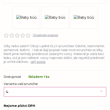
Ohodnotit produkt
Silky nebo satén? Obojí v jedné ELLY-scrunchies! Odolné, nesmrtelné,
sametové, ležérní... i tak se dají popsat naše nové scrunchies ze silky,
které jsme nechaly potisknout úžasnými vzory. Materiál je zcela bez
lesku, což je pro některé vzory naprosto idální, ale největší předností
je určitě odolnos...
celý popis
Dostupnost
Skladem 1 ks
Varianta vaší scrunchie
Nejsme plátci DPH