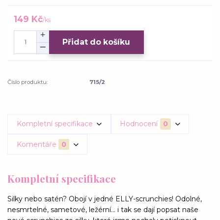
149 Kč
/
ks
Přidat do košíku
Číslo produktu:
715/2
Kompletní specifikace
Hodnocení
0
Komentáře
0
Kompletní specifikace
Silky nebo satén? Obojí v jedné ELLY-scrunchies! Odolné,
nesmrtelné, sametové, ležérní... i tak se dají popsat naše