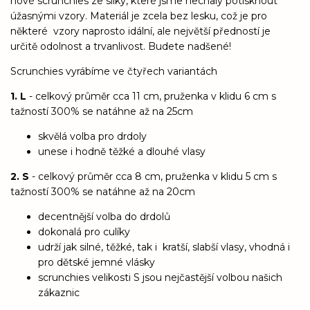
nové scrunchies ze silky, které jsme nechaly potisknout
úžasnými vzory. Materiál je zcela bez lesku, což je pro
některé vzory naprosto idální, ale největší předností je
určitě odolnost a trvanlivost. Budete nadšené!
Scrunchies vyrábíme ve čtyřech variantách
1. L
- celkový průměr cca 11 cm, pruženka v klidu 6 cm s
tažností 300% se natáhne až na 25cm
skvělá volba pro drdoly
unese i hodně těžké a dlouhé vlasy
2. S
- celkový průměr cca 8 cm, pruženka v klidu 5 cm s
tažností 300% se natáhne až na 20cm
decentnější volba do drdolů
dokonalá pro culíky
udrží jak silné, těžké, tak i kratší, slabší vlasy, vhodná i
pro dětské jemné vlásky
scrunchies velikosti S jsou nejčastější volbou našich
zákaznic