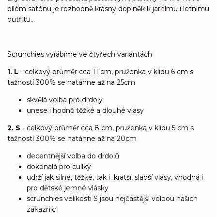
bílém saténu je rozhodně krásný doplněk k jarnímu i letnímu
outfitu...
Scrunchies vyrábíme ve čtyřech variantách
1. L
- celkový průměr cca 11 cm, pruženka v klidu 6 cm s
tažností 300% se natáhne až na 25cm
skvělá volba pro drdoly
unese i hodně těžké a dlouhé vlasy
2. S
- celkový průměr cca 8 cm, pruženka v klidu 5 cm s
tažností 300% se natáhne až na 20cm
decentnější volba do drdolů
dokonalá pro culíky
udrží jak silné, těžké, tak i kratší, slabší vlasy, vhodná i
pro dětské jemné vlásky
scrunchies velikosti S jsou nejčastější volbou našich
zákaznic