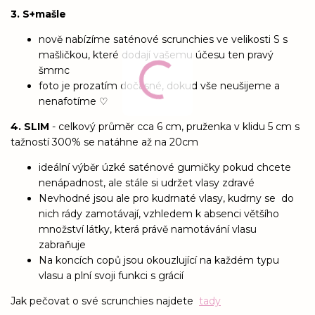
3. S+mašle
nově nabízíme saténové scrunchies ve velikosti S s
mašličkou, které dodají vašemu účesu ten pravý
šmrnc
foto je prozatím dočasné, dokud vše neušijeme a
nenafotíme ♡
4. SLIM
- celkový průměr cca 6 cm, pruženka v klidu 5 cm s
tažností 300% se natáhne až na 20cm
ideální výběr úzké saténové gumičky pokud chcete
nenápadnost, ale stále si udržet vlasy zdravé
Nevhodné jsou ale pro kudrnaté vlasy, kudrny se do
nich rády zamotávají, vzhledem k absenci většího
množství látky, která právě namotávání vlasu
zabraňuje
Na koncích copů jsou okouzlující na každém typu
vlasu a plní svoji funkci s grácií
Jak pečovat o své scrunchies najdete
tady