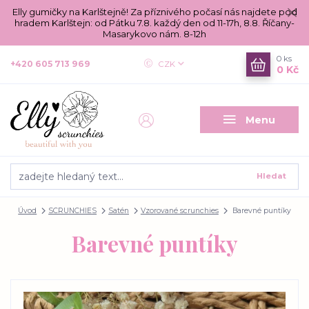
Elly gumičky na Karlštejně! Za příznivého počasí nás najdete pod
hradem Karlštejn: od Pátku 7.8. každý den od 11-17h, 8.8. Říčany-
Masarykovo nám. 8-12h
0
ks
+420 605 713 969
CZK
0 Kč
Menu
Hledat
Úvod
SCRUNCHIES
Satén
Vzorované scrunchies
Barevné puntíky
Barevné puntíky