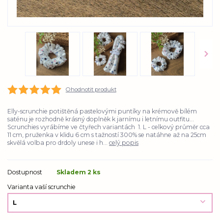
Ohodnotit produkt
Elly-scrunchie potištěná pastelovými puntíky na krémově bílém
saténu je rozhodně krásný doplněk k jarnímu i letnímu outfitu...
Scrunchies vyrábíme ve čtyřech variantách 1. L - celkový průměr cca
11 cm, pruženka v klidu 6 cm s tažností 300% se natáhne až na 25cm
skvělá volba pro drdoly unese i h...
celý popis
Dostupnost
Skladem 2 ks
Varianta vaší scrunchie