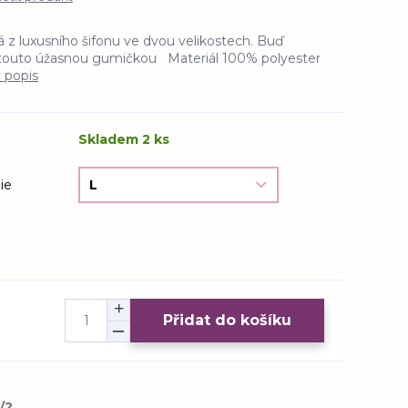
 z luxusního šifonu ve dvou velikostech. Buď
 touto úžasnou gumičkou Materiál 100% polyester
ý popis
Skladem 2 ks
ie
Přidat do košíku
/2