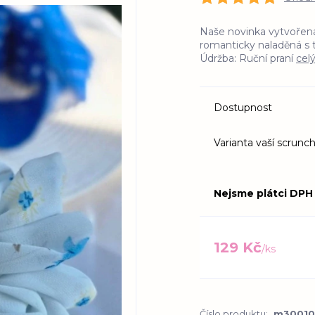
Naše novinka vytvořená
romanticky naladěná s
Údržba: Ruční praní
cel
Dostupnost
Varianta vaší scrunch
Nejsme plátci DPH
129 Kč
/
ks
Číslo produktu:
m30010