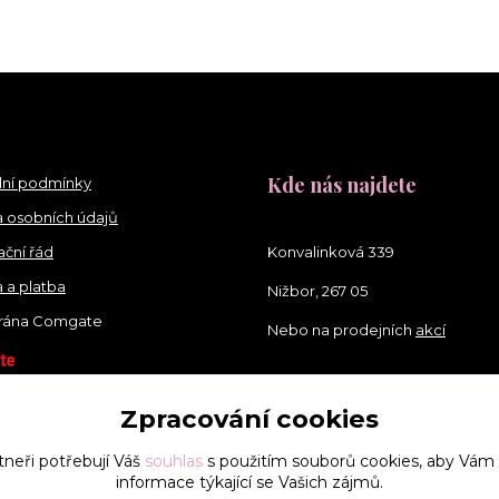
Kde nás najdete
ní podmínky
 osobních údajů
ční řád
Konvalinková 339
 a platba
Nižbor, 267 05
brána Comgate
Nebo na prodejních
akcí
Zpracování cookies
tneři potřebují Váš
souhlas
s použitím souborů cookies, aby Vám
informace týkající se Vašich zájmů.