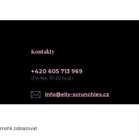
Kontakty
+420 605 713 969
(Po-Ne, 10-20 hod.)
info@elly-scrunchies.cz
 mohli zobrazovat