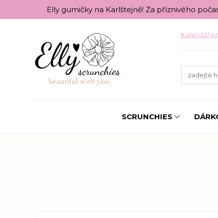
Elly gumičky na Karlštejně! Za příznivého poča
Kalendář pr
SCRUNCHIES
DÁRK