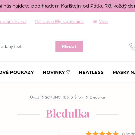
sí nás najdete pod hradem Karlštejn: od Pátku 7.8. každý de
odejních akcí
Pár slov o Elly-scrunchies
Více
Hledat
OVÉ POUKAZY
NOVINKY ♡
HEATLESS
MASKY N
Úvod
SCRUNCHIES
Šifon
Bledulka
Bledulka
Ohodno