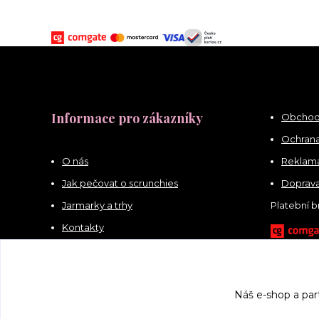
Informace pro zákazníky
Obchod
Ochrana
O nás
Reklama
Jak pečovat o scrunchies
Doprava
Jarmarky a trhy
Platební 
Kontakty
Náš e-shop a par