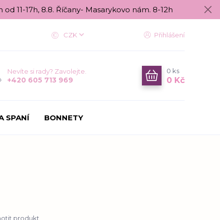
n od 11-17h, 8.8. Říčany- Masarykovo nám. 8-12h
CZK
Přihlášení
0
ks
Nevíte si rady? Zavolejte.
0 Kč
+420 605 713 969
A SPANÍ
BONNETY
tit produkt